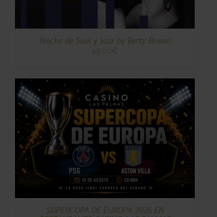
ES.
S
Noche de Soul y Jazz by Betty Brown
49,00
€
TO
TO
ES
ES.
S
SUPERCOPA DE EUROPA 2026 EN