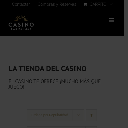
Saltar
Contactar
Compras y Reservas
CARRITO
al
contenido
LA TIENDA DEL CASINO
EL CASINO TE OFRECE ¡MUCHO MÁS QUE
JUEGO!
Ordena por
Popularidad