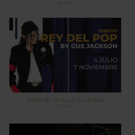
49,00
€
TO
TO
ES
ES.
S
Tributo Rey del Pop by Gus Jackson
50,00
€
TO