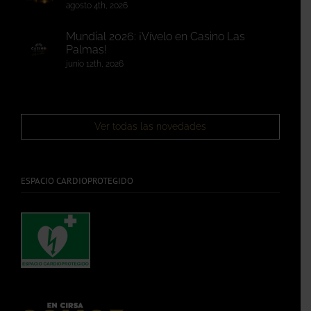
agosto 4th, 2026
Mundial 2026: ¡Vívelo en Casino Las
Palmas!
junio 12th, 2026
Ver todas las novedades
ESPACIO CARDIOPROTEGIDO