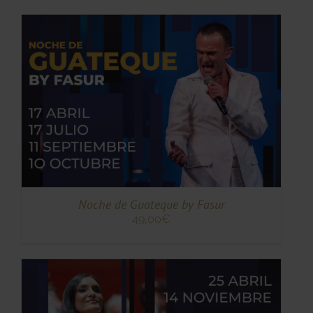
TO
TO
ES
ES.
S
Noche de Guateque by Fasur
49,00
€
TO