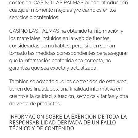
contenida. CASINO LAS PALMAS puede introducir en
cualquier momento mejoras y/o cambios en los
servicios o contenidos.
CASINO LAS PALMAS ha obtenido la información y
los materiales incluidos en la web de fuentes
consideradas como fiables, pero, si bien se han
tomado las medidas correspondientes para asegurar
que la información contenida sea correcta, no
garantiza que sea exacta y actualizada.
También se advierte que los contenidos de esta web,
tienen dos finalidades, una finalidad informativa en
cuanto a la calidad, situación, servicios y tarifas y otra
de venta de productos.
INFORMACIÓN SOBRE LA EXENCIÓN DE TODA LA
RESPONSABILIDAD DERIVADA DE UN FALLO
TÉCNICO Y DE CONTENIDO