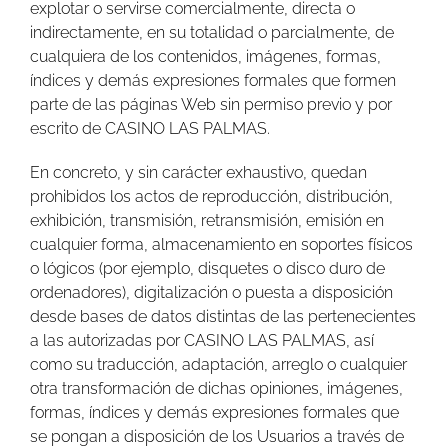
explotar o servirse comercialmente, directa o
indirectamente, en su totalidad o parcialmente, de
cualquiera de los contenidos, imágenes, formas,
índices y demás expresiones formales que formen
parte de las páginas Web sin permiso previo y por
escrito de CASINO LAS PALMAS.
En concreto, y sin carácter exhaustivo, quedan
prohibidos los actos de reproducción, distribución,
exhibición, transmisión, retransmisión, emisión en
cualquier forma, almacenamiento en soportes físicos
o lógicos (por ejemplo, disquetes o disco duro de
ordenadores), digitalización o puesta a disposición
desde bases de datos distintas de las pertenecientes
a las autorizadas por CASINO LAS PALMAS, así
como su traducción, adaptación, arreglo o cualquier
otra transformación de dichas opiniones, imágenes,
formas, índices y demás expresiones formales que
se pongan a disposición de los Usuarios a través de