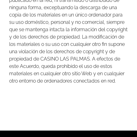
publicado en la red, ni transmitido o distribuido de
ninguna forma, exceptuando la descarga de una
copia de los materiales en un único ordenador para
su uso doméstico, personal y no comercial, siempre
que se mantenga intacta la información del copyright
y de los derechos de propiedad. La modificación de
los materiales o su uso con cualquier otro fin supone
una violación de los derechos de copyright y de
propiedad de CASINO LAS PALMAS. A efectos de
este Acuerdo, queda prohibido el uso de estos
materiales en cualquier otro sitio Web y en cualquier
otro entorno de ordenadores conectados en red.