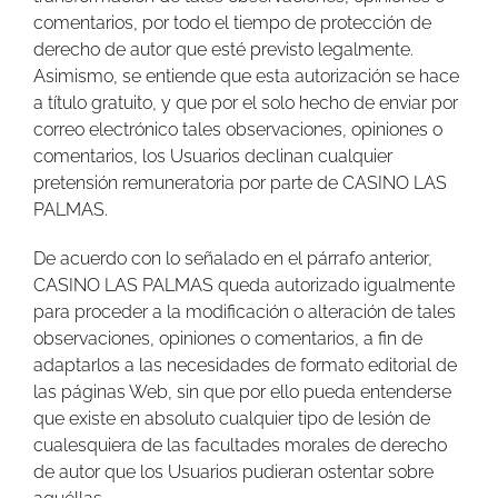
comentarios, por todo el tiempo de protección de
derecho de autor que esté previsto legalmente.
Asimismo, se entiende que esta autorización se hace
a título gratuito, y que por el solo hecho de enviar por
correo electrónico tales observaciones, opiniones o
comentarios, los Usuarios declinan cualquier
pretensión remuneratoria por parte de CASINO LAS
PALMAS.
De acuerdo con lo señalado en el párrafo anterior,
CASINO LAS PALMAS queda autorizado igualmente
para proceder a la modificación o alteración de tales
observaciones, opiniones o comentarios, a fin de
adaptarlos a las necesidades de formato editorial de
las páginas Web, sin que por ello pueda entenderse
que existe en absoluto cualquier tipo de lesión de
cualesquiera de las facultades morales de derecho
de autor que los Usuarios pudieran ostentar sobre