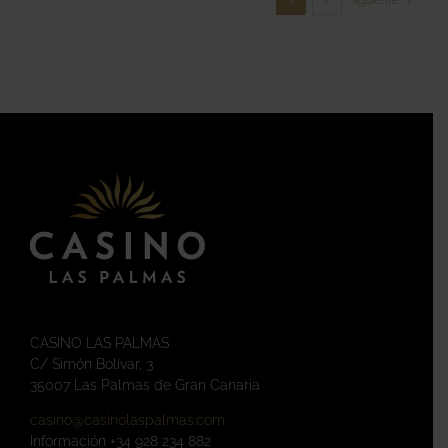
CASINO LAS PALMAS
C/ Simón Bolívar, 3
35007 Las Palmas de Gran Canaria
casino@casinolaspalmas.com
Información +34 928 234 882