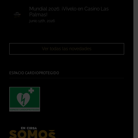
Mundial 2026: ¡Vívelo en Casino Las
Palmas!
junio 12th, 2026
Ver todas las novedades
ESPACIO CARDIOPROTEGIDO