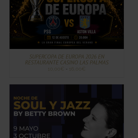
TO
ES
ES.
S
SUPERCOPA DE EUROPA 2026 EN
RESTAURANTE CASINO LAS PALMAS
Rango
10,00
€
-
16,00
€
de
precios:
TO
desde
10,00€
hasta
16,00€
TO
ES