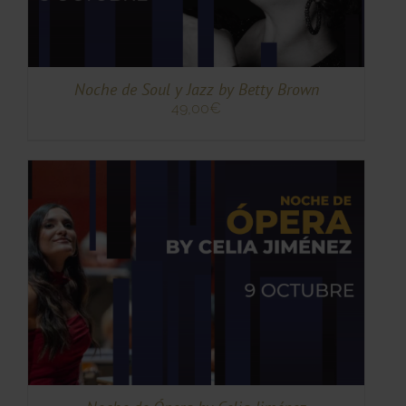
ES.
S
Noche de Soul y Jazz by Betty Brown
49,00
€
TO
TO
ES
ES.
S