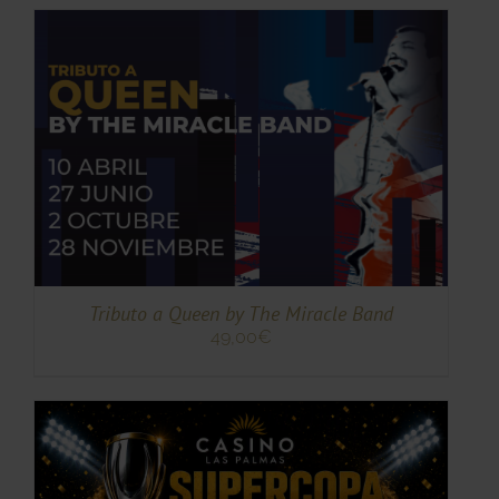
TO
TO
ES
ES.
S
Tributo a Queen by The Miracle Band
49,00
€
TO