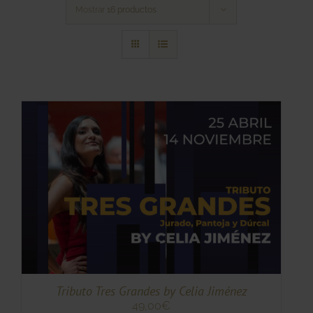
Mostrar
16 productos
TO
ES
ES.
S
Tributo Tres Grandes by Celia Jiménez
49,00
€