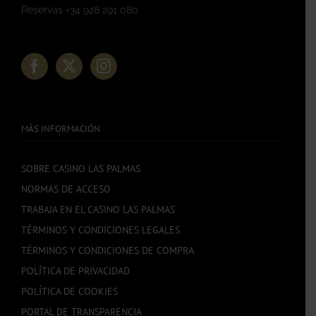
Reservas +34 928 291 080
MÁS INFORMACIÓN
SOBRE CASINO LAS PALMAS
NORMAS DE ACCESO
TRABAJA EN EL CASINO LAS PALMAS
TÉRMINOS Y CONDICIONES LEGALES
TÉRMINOS Y CONDICIONES DE COMPRA
POLÍTICA DE PRIVACIDAD
POLÍTICA DE COOKIES
PORTAL DE TRANSPARENCIA