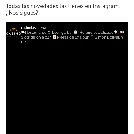
Todas las novedades las tienes en Instagram.
¿Nos sigues?
casinolaspalmas
🍽Restaurante
Lounge bar
Horario actualizado
:
Slots de 09 a 04h
Mesas de 17 a 04h
Simón Bolívar, 3
LP