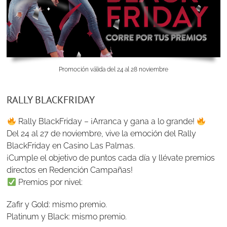
Promoción válida del 24 al 28 noviembre
RALLY BLACKFRIDAY
Rally BlackFriday – ¡Arranca y gana a lo grande!
Del 24 al 27 de noviembre, vive la emoción del Rally
BlackFriday en Casino Las Palmas.
¡Cumple el objetivo de puntos cada día y llévate premios
directos en Redención Campañas!
Premios por nivel:
Zafir y Gold: mismo premio.
Platinum y Black: mismo premio.