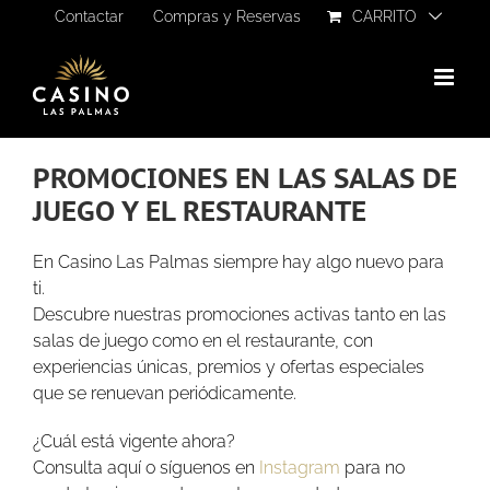
Saltar
Contactar
Compras y Reservas
CARRITO
al
contenido
PROMOCIONES EN LAS SALAS DE
JUEGO Y EL RESTAURANTE
En Casino Las Palmas siempre hay algo nuevo para
ti.
Descubre nuestras promociones activas tanto en las
salas de juego como en el restaurante, con
experiencias únicas, premios y ofertas especiales
que se renuevan periódicamente.
¿Cuál está vigente ahora?
Consulta aquí o síguenos en
Instagram
para no