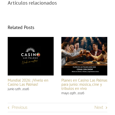
Artículos relacionados
Related Posts
Mundial 2026: ¡Vívelo en
Planes en Casino Las Palmas
Casino Las Palmas!
para junio: música, cine y
tributos en vivo
junio 12th, 2026
mayo 29th, 2026
Previous
Next