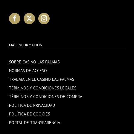
MÁS INFORMACIÓN
SOBRE CASINO LAS PALMAS
NORMAS DE ACCESO
TRABAJA EN EL CASINO LAS PALMAS
TÉRMINOS Y CONDICIONES LEGALES
TÉRMINOS Y CONDICIONES DE COMPRA
POLÍTICA DE PRIVACIDAD
POLÍTICA DE COOKIES
PORTAL DE TRANSPARENCIA