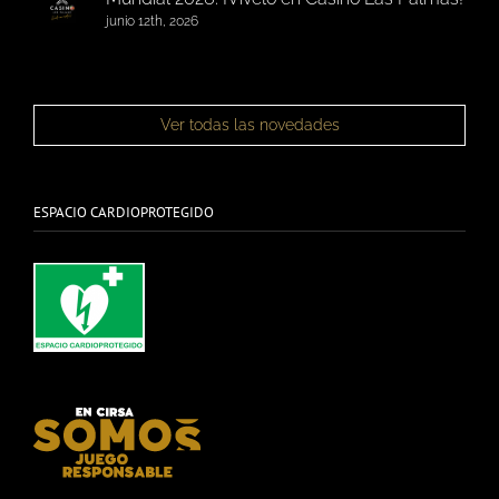
junio 12th, 2026
Ver todas las novedades
ESPACIO CARDIOPROTEGIDO