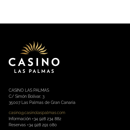
CASINO LAS PALMAS
C/ Simón Bolívar, 3
35007 Las Palmas de Gran Canaria
casino@casinolaspalmas.com
Información +34 928 234 882
Reservas +34 928 291 080