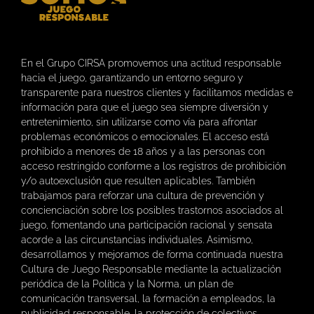
En el Grupo CIRSA promovemos una actitud responsable
hacia el juego, garantizando un entorno seguro y
transparente para nuestros clientes y facilitamos medidas e
información para que el juego sea siempre diversión y
entretenimiento, sin utilizarse como vía para afrontar
problemas económicos o emocionales. El acceso está
prohibido a menores de 18 años y a las personas con
acceso restringido conforme a los registros de prohibición
y/o autoexclusión que resulten aplicables. También
trabajamos para reforzar una cultura de prevención y
concienciación sobre los posibles trastornos asociados al
juego, fomentando una participación racional y sensata
acorde a las circunstancias individuales. Asimismo,
desarrollamos y mejoramos de forma continuada nuestra
Cultura de Juego Responsable mediante la actualización
periódica de la Política y la Norma, un plan de
comunicación transversal, la formación a empleados, la
publicidad responsable, la protección de colectivos