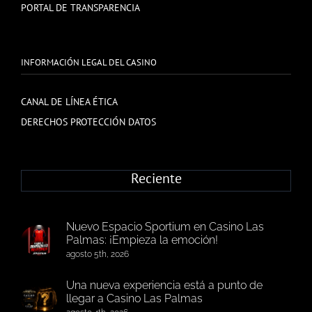
PORTAL DE TRANSPARENCIA
INFORMACIÓN LEGAL DEL CASINO
CANAL DE LÍNEA ÉTICA
DERECHOS PROTECCIÓN DATOS
Reciente
Nuevo Espacio Sportium en Casino Las
Palmas: ¡Empieza la emoción!
agosto 5th, 2026
Una nueva experiencia está a punto de
llegar a Casino Las Palmas