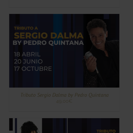
TO
TO
ES
ES.
S
Tributo Sergio Dalma by Pedro Quintana
49,00
€
TO