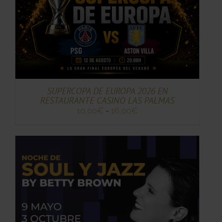
TO
ES
ES.
S
SUPERCOPA DE EUROPA 2026 EN
RESTAURANTE CASINO LAS PALMAS
Rango
10,00
€
-
16,00
€
de
precios:
TO
desde
10,00€
hasta
16,00€
TO
ES