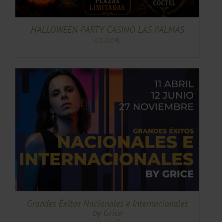
HALLOWEEN PARTY CASINO LAS PALMAS
40,00
€
TO
ES
ES.
S
Grandes Éxitos Nacionales e Internacionales
by Grice