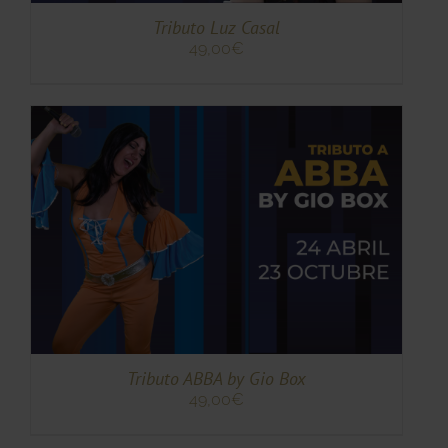
Tributo Luz Casal
49,00
€
TO
TO
ES
ES.
S
Tributo ABBA by Gio Box
49,00
€