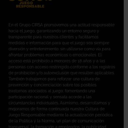
En el Grupo CIRSA promovemos una actitud responsable
hacia el juego, garantizando un entorno seguro y
transparente para nuestros clientes y facilitamos
medidas e información para que el juego sea siempre
diversión y entretenimiento, sin utilizarse como vía para
afrontar problemas económicos o emocionales. El
acceso está prohibido a menores de 18 años y a las
personas con acceso restringido conforme a los registros
de prohibición y/o autoexclusión que resulten aplicables.
También trabajamos para reforzar una cultura de
prevención y concienciación sobre los posibles
trastornos asociados al juego, fomentando una
participación racional y sensata acorde a las
circunstancias individuales. Asimismo, desarrollamos y
mejoramos de forma continuada nuestra Cultura de
Juego Responsable mediante la actualización periódica
de la Política y la Norma, un plan de comunicación
transversal, la formación a empleados, la publicidad