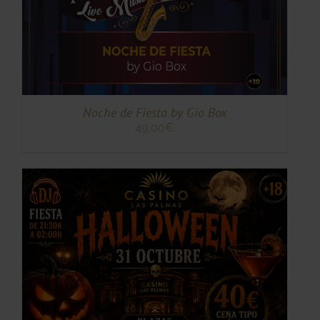
TO
ES
ES.
S
Noche de Fiesta by Gio Box
49,00
€
TO