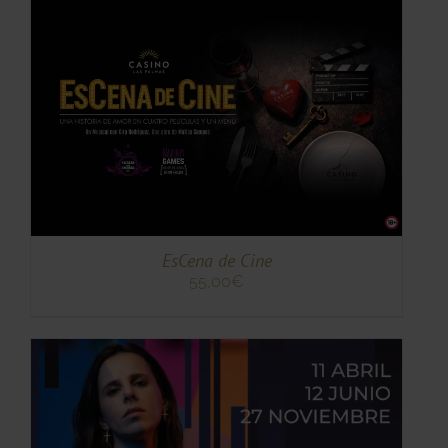
TO
TO
ES
ES.
S
EsCena de Cine
55,00
€
TO