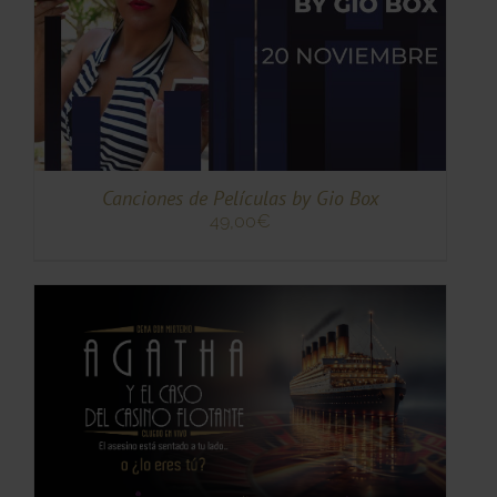
TO
ES
ES.
S
Canciones de Películas by Gio Box
49,00
€
TO
TO
ES
ES.