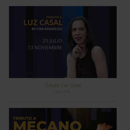
TO
TO
ES
ES.
S
Tributo Luz Casal
49,00
€
TO