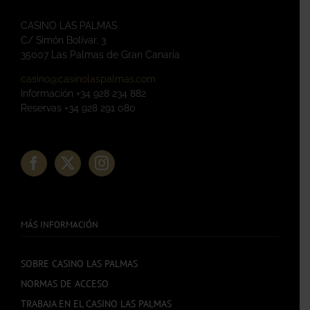
CASINO LAS PALMAS
C/ Simón Bolívar, 3
35007 Las Palmas de Gran Canaria
casino@casinolaspalmas.com
Información +34 928 234 882
Reservas +34 928 291 080
MÁS INFORMACIÓN
SOBRE CASINO LAS PALMAS
NORMAS DE ACCESO
TRABAJA EN EL CASINO LAS PALMAS