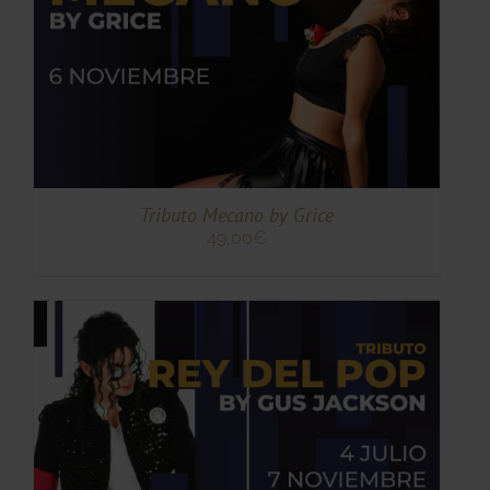
TO
ES
ES.
S
Tributo Mecano by Grice
49,00
€
TO
TO
ES