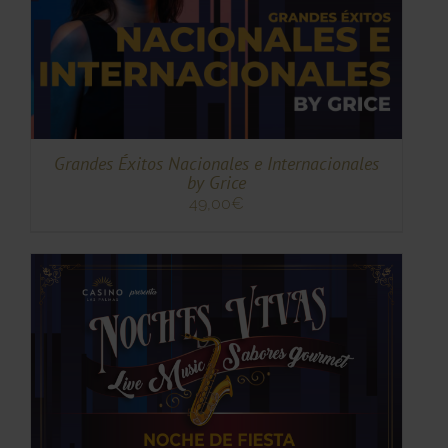
TO
ES
ES.
S
Grandes Éxitos Nacionales e Internacionales
by Grice
49,00
€
TO
TO
ES
ES.