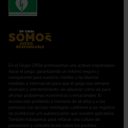
En el Grupo CIRSA promovemos una actitud responsable
hacia el juego, garantizando un entorno seguro y
transparente para nuestros clientes y facilitamos
medidas e información para que el juego sea siempre
diversión y entretenimiento, sin utilizarse como vía para
afrontar problemas económicos o emocionales. El
acceso está prohibido a menores de 18 años y a las
personas con acceso restringido conforme a los registros
de prohibición y/o autoexclusión que resulten aplicables.
También trabajamos para reforzar una cultura de
prevención y concienciación sobre los posibles