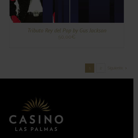
ES.
S
Tributo Rey del Pop by Gus Jackson
50,00
€
TO
1
2
Siguiente