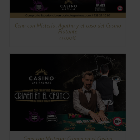
S
Cena con Misterio: Agatha y el caso del Casino
Flotante
49,00
€
TO
Cena con Misterio: Crimen en el Casino