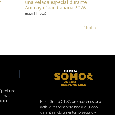
y
una velada especial durante
Casi
Animayo Gran Canaria 2026
emoc
mayo 8th, 2026
agosto 
Next
Sportium
almas:
ción!
En el Grupo CIRSA promovemos una
actitud responsable hacia el juego,
garantizando un entorno seguro y