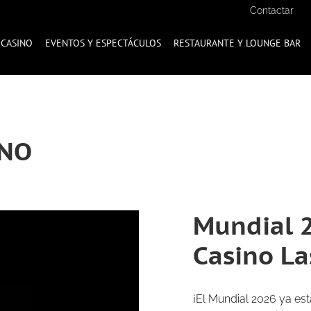
Contactar
 CASINO
EVENTOS Y ESPECTÁCULOS
RESTAURANTE Y LOUNGE BAR
INO
Mundial 2
Casino La
¡El Mundial 2026 ya está