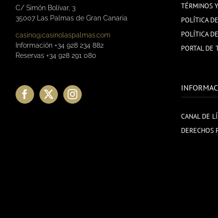
TÉRMINOS 
C/ Simón Bolívar, 3
35007 Las Palmas de Gran Canaria
POLÍTICA D
POLÍTICA D
casino@casinolaspalmas.com
Información +34 928 234 882
PORTAL DE 
Reservas +34 928 291 080
INFORMAC
CANAL DE L
DERECHOS 