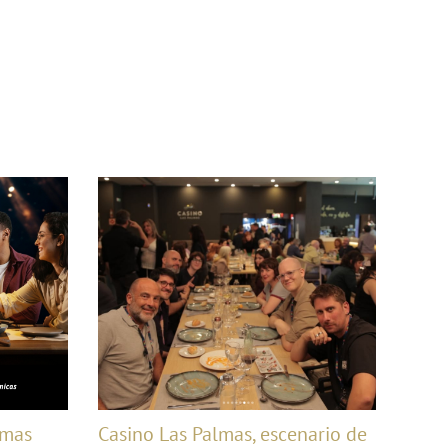
lmas
Casino Las Palmas, escenario de
Nuev