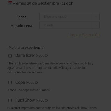
Viernes 25 de Septiembre · 21:00h
Fecha

Horario cena

Limpiar Selección
¡Mejora tu experiencia!
Barra libre*
(
+
5,00
€
)
* Barra Libre de refrescos/caña de cerveza, vino blanco o tinto y
agua hasta el postre. *Experiencia sólo válida para todos los
componentes de la mesa.
Copa
(
+
5,00
€
)
Añade una copa más a tu menú.
Flexi Show
(
+
3,00
€
)
Cualquier imprevisto que te surja en las 48h previas al Show, tienes