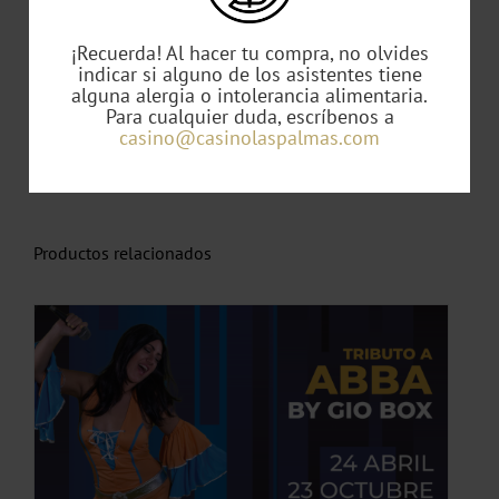
Los menús tienen un precio cerrado, puede
realizar un cambio de carne a pescado o
¡Recuerda! Al hacer tu compra, no olvides
indicar si alguno de los asistentes tiene
viceversa con un coste adicional de 5 € por
alguna alergia o intolerancia alimentaria.
persona.
Para cualquier duda, escríbenos a
casino@casinolaspalmas.com
Productos relacionados
TO
ES