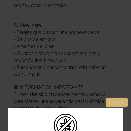
aporta frescor y contraste.
________________________________________
Ideal para
• Parejas que buscan una noche especial
• Grupos de amigos
• Amantes del cine
• Quienes disfrutan de cenas temáticas y
espectáculos inmersivos
• Personas que buscan planes originales en
Gran Canaria
INFORMACIÓN IMPORTANTE
El menú ha sido cuidadosamente diseñado
para ofrecer una experiencia gastronómica
CERRAR
completa durante el show.
Si presenta alergias, intolerancias o
restricciones médicas, rogamos comunicarlo
previamente al equipo Comercial.