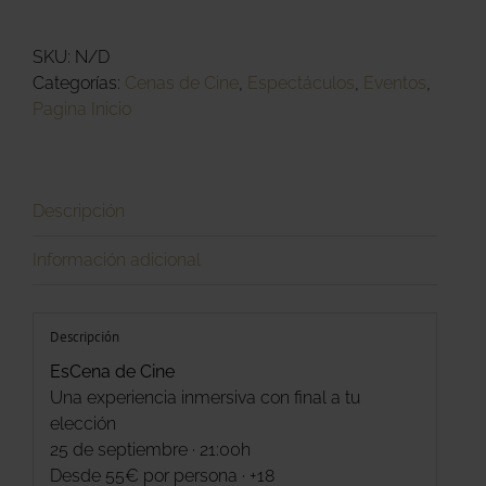
Cine
cantidad
SKU:
N/D
Categorías:
Cenas de Cine
,
Espectáculos
,
Eventos
,
Pagina Inicio
Descripción
Información adicional
Descripción
EsCena de Cine
Una experiencia inmersiva con final a tu
elección
25 de septiembre · 21:00h
Desde 55€ por persona · +18