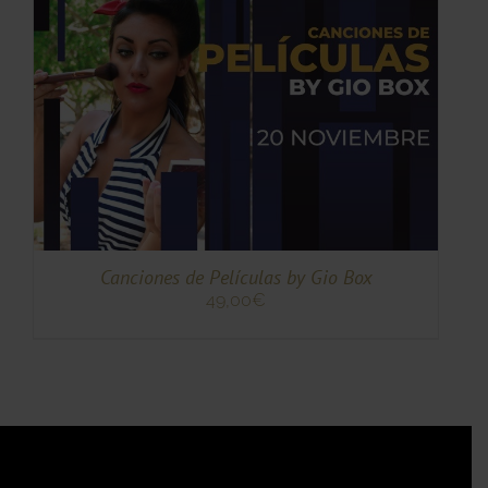
TO
TO
ES
ES.
S
Canciones de Películas by Gio Box
49,00
€
TO