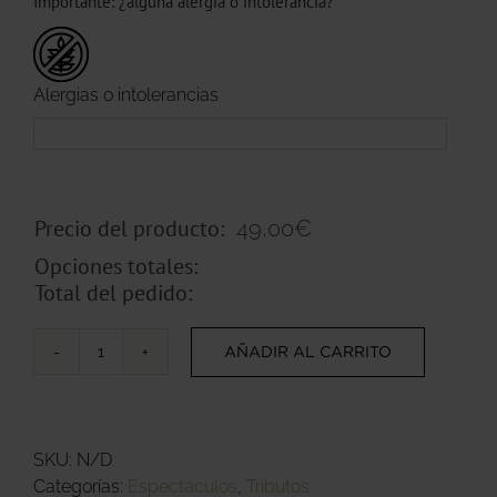
Importante: ¿alguna alergia o intolerancia?
Alergias o intolerancias
Precio del producto:
49,00
€
Opciones totales:
Total del pedido:
AÑADIR AL CARRITO
Grandes
Éxitos
Nacionales
e
SKU:
N/D
Internacionales
Categorías:
Espectáculos
,
Tributos
by