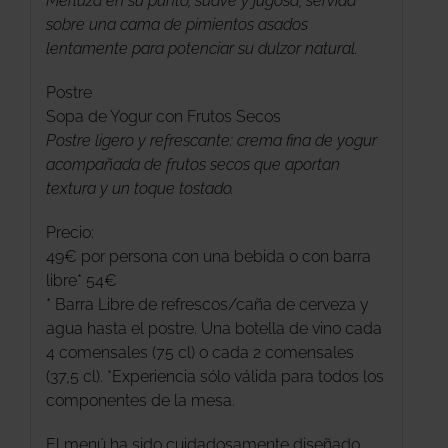
Merluza en su punto, suave y jugosa, servida
sobre una cama de pimientos asados
lentamente para potenciar su dulzor natural.
Postre
Sopa de Yogur con Frutos Secos
Postre ligero y refrescante: crema fina de yogur
acompañada de frutos secos que aportan
textura y un toque tostado.
Precio:
49€ por persona con una bebida o con barra
libre* 54€
* Barra Libre de refrescos/caña de cerveza y
agua hasta el postre. Una botella de vino cada
4 comensales (75 cl) o cada 2 comensales
(37,5 cl). *Experiencia sólo válida para todos los
componentes de la mesa.
El menú ha sido cuidadosamente diseñado