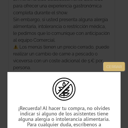
para ofrecer una experiencia gastronómica
completa durante el show.
Sin embargo, si usted presenta alguna alergia
alimentaria, intolerancia o restricción médica,
le pedimos que lo comunique con anticipación
al equipo Comercial.
Los menús tienen un precio cerrado, puede
realizar un cambio de carne a pescado o
viceversa con un coste adicional de 5 € por
CERRAR
persona.
Las plazas son limitadas. Reserva online y vive
Noches Vivas como se merece.
¡Recuerda! Al hacer tu compra, no olvides
indicar si alguno de los asistentes tiene
alguna alergia o intolerancia alimentaria.
Para cualquier duda, escríbenos a
Productos relacionados