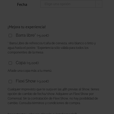
Fecha

¡Mejora tu experiencia!
Barra libre*
(
+
5,00
€
)
* Barra Libre de refrescos/caña de cerveza, vino blanco o tinto y
agua hasta el postre. *Experiencia sólo válida para todos los
componentes de la mesa.
Copa
(
+
5,00
€
)
Añade una copa más a tu menú.
Flexi Show
(
+
3,00
€
)
Cualquier imprevisto que te surja en las 48h previas al Show, tienes
opción de cambio de fecha/show. Adquiere un Flexi Show por
Comensal. Sin la contratación de Flexi Show, no hay posibilidad de
cambio. Consulta términos y condiciones de compra.