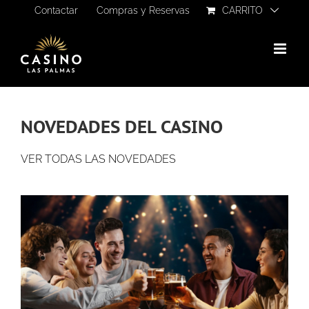
Saltar
Contactar
Compras y Reservas
CARRITO
al
contenido
NOVEDADES DEL CASINO
VER TODAS LAS NOVEDADES