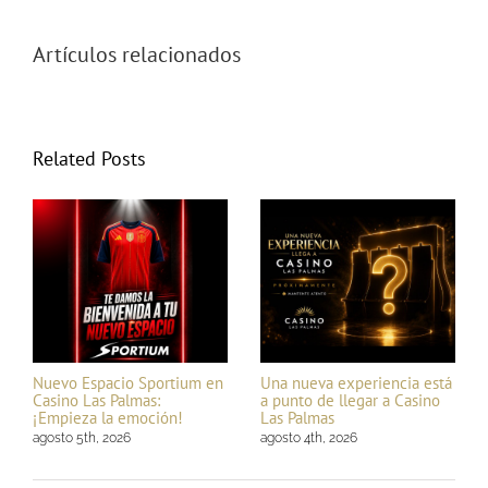
Artículos relacionados
Related Posts
Nuevo Espacio Sportium en
Una nueva experiencia está
Casino Las Palmas:
a punto de llegar a Casino
¡Empieza la emoción!
Las Palmas
agosto 5th, 2026
agosto 4th, 2026