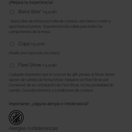
¡Mejora tu experiencia!
Barra libre*
(
+
5,00
€
)
* Barra Libre de refrescos/caña de cerveza, vino blanco o tinto y
agua hasta el postre. *Experiencia sólo válida para todos los
componentes de la mesa.
Copa
(
+
5,00
€
)
Añade una copa más a tu menú.
Flexi Show
(
+
3,00
€
)
Cualquier imprevisto que te surja en las 48h previas al Show, tienes
opción de cambio de fecha/show. Adquiere un Flexi Show por
Comensal. Sin la contratación de Flexi Show, no hay posibilidad de
cambio. Consulta términos y condiciones de compra.
Importante: ¿alguna alergia o intolerancia?
Alergias o intolerancias