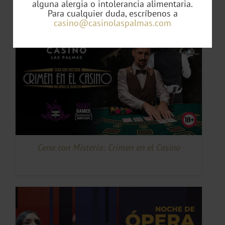
alguna alergia o intolerancia alimentaria.
Para cualquier duda, escríbenos a
casino@casinolaspalmas.com
TO
Cena con Misterio: Crimen en el Casino