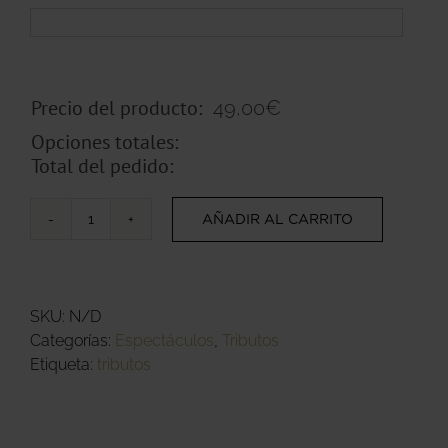
Precio del producto:
49,00
€
Opciones totales:
Total del pedido:
AÑADIR AL CARRITO
Tributo
Mecano
by
Grice
SKU:
N/D
cantidad
Categorías:
Espectáculos
,
Tributos
Etiqueta:
tributos