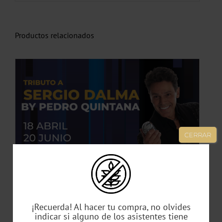
Productos relacionados
TO
CERRAR
ES
ES.
S
Tributo Sergio Dalma by Pedro Quintana
49,00
€
¡Recuerda! Al hacer tu compra, no olvides
indicar si alguno de los asistentes tiene