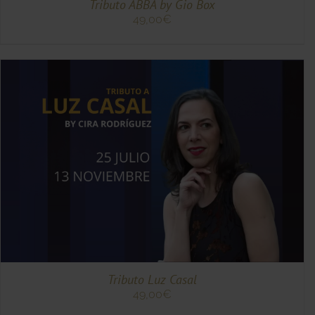
Tributo ABBA by Gio Box
49,00
€
Tributo Luz Casal
49,00
€