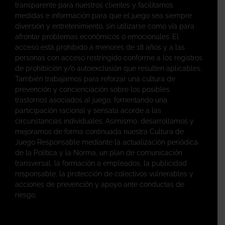
transparente para nuestros clientes y facilitamos
medidas e información para que el juego sea siempre
diversión y entretenimiento, sin utilizarse como vía para
afrontar problemas económicos o emocionales. El
acceso está prohibido a menores de 18 años y a las
personas con acceso restringido conforme a los registros
de prohibición y/o autoexclusión que resulten aplicables.
También trabajamos para reforzar una cultura de
prevención y concienciación sobre los posibles
trastornos asociados al juego, fomentando una
participación racional y sensata acorde a las
circunstancias individuales. Asimismo, desarrollamos y
mejoramos de forma continuada nuestra Cultura de
Juego Responsable mediante la actualización periódica
de la Política y la Norma, un plan de comunicación
transversal, la formación a empleados, la publicidad
responsable, la protección de colectivos vulnerables y
acciones de prevención y apoyo ante conductas de
riesgo.