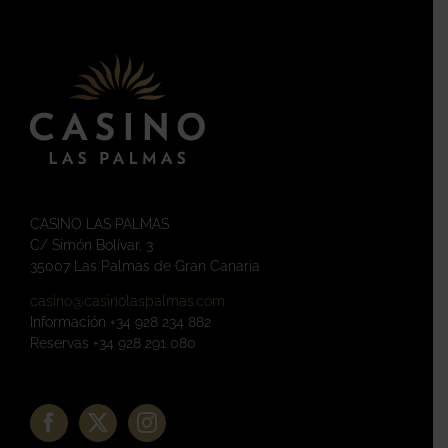
CASINO LAS PALMAS
C/ Simón Bolívar, 3
35007 Las Palmas de Gran Canaria
casino@casinolaspalmas.com
Información +34 928 234 882
Reservas +34 928 291 080