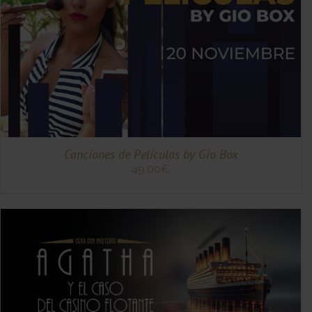
Canciones de Películas by Gio Box
49,00
€