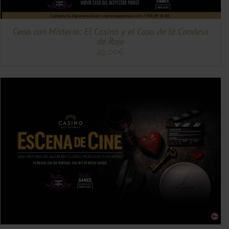
Cena con Misterio: El Casino y el Caso de la Condesa
de Rojo
49,00
€