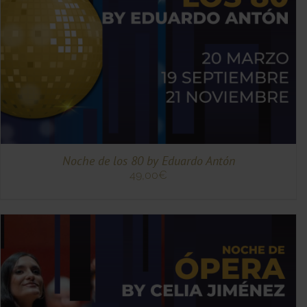
Noche de los 80 by Eduardo Antón
49,00
€