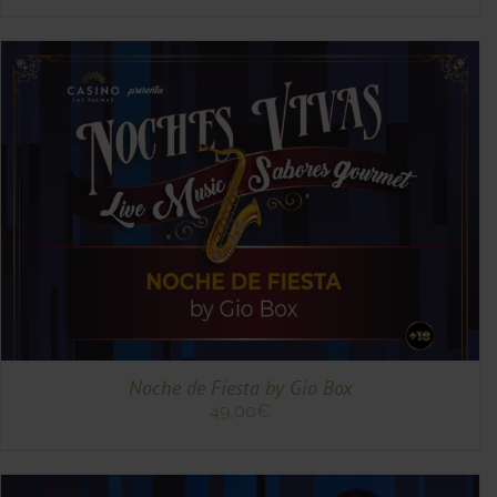
Noche de Fiesta by Gio Box
49,00
€