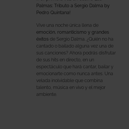
ANTES.
Palmas: Tributo a Sergio Dalma by
IONES
Pedro Quintana!
DEN
Vive una noche única llena de
IR
emoción, romanticismo y grandes
éxitos
de Sergio Dalma. ¿Quién no ha
NA
cantado o bailado alguna vez una de
sus canciones? Ahora podrás disfrutar
DUCTO
de sus hits en directo, en un
espectáculo que hará cantar, bailar y
emocionarte como nunca antes. Una
velada inolvidable que combina
talento, música en vivo y el mejor
ambiente.