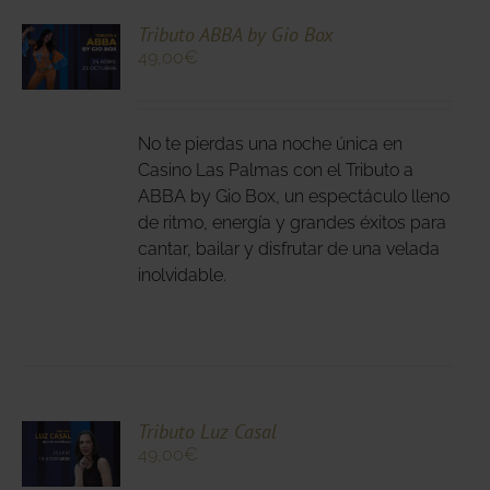
CIONA
Tributo ABBA by Gio Box
49,00
€
N
DUCTO
LES
E
IPLES
No te pierdas una noche única en
ANTES.
Casino Las Palmas con el Tributo a
ABBA by Gio Box, un espectáculo lleno
IONES
de ritmo, energía y grandes éxitos para
DEN
cantar, bailar y disfrutar de una velada
IR
inolvidable.
NA
DUCTO
CIONA
Tributo Luz Casal
49,00
€
N