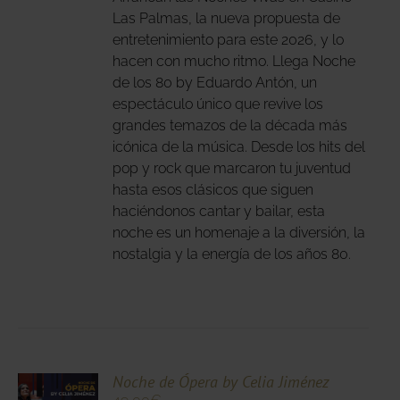
ANTES.
Las Palmas, la nueva propuesta de
entretenimiento para este 2026, y lo
IONES
hacen con mucho ritmo. Llega Noche
DEN
de los 80 by Eduardo Antón, un
IR
espectáculo único que revive los
grandes temazos de la década más
icónica de la música. Desde los hits del
NA
pop y rock que marcaron tu juventud
DUCTO
hasta esos clásicos que siguen
haciéndonos cantar y bailar, esta
noche es un homenaje a la diversión, la
nostalgia y la energía de los años 80.
CIONA
Noche de Ópera by Celia Jiménez