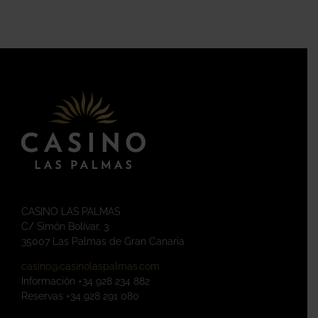
CASINO LAS PALMAS
C/ Simón Bolívar, 3
35007 Las Palmas de Gran Canaria
casino@casinolaspalmas.com
Información +34 928 234 882
Reservas +34 928 291 080