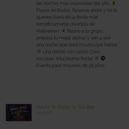
las noches más esperadas del año.
Plazas limitadas. Reserva ahora y no te
quedes fuera de la fiesta más
terroríficamente divertida de
Halloween.
Reúne a tu grupo,
prepara tu mejor disfraz y ven a vivir
una noche que dará mucho que hablar.
Una noche. Un casino. Cero
excusas. ¡Muchísima fiesta!
Evento para mayores de 18 años.
CIONA
Noche de Fiesta by Gio Box
49,00
€
N
DUCTO
LES