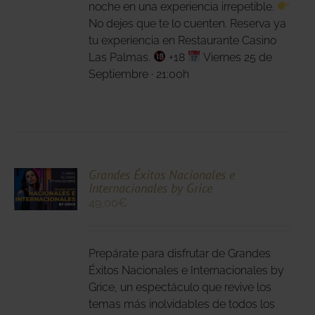
noche en una experiencia irrepetible.
No dejes que te lo cuenten. Reserva ya
tu experiencia en Restaurante Casino
Las Palmas.
+18
Viernes 25 de
Septiembre · 21:00h
CIONA
Grandes Éxitos Nacionales e
Internacionales by Grice
N
49,00
€
DUCTO
LES
E
IPLES
Prepárate para disfrutar de Grandes
ANTES.
Éxitos Nacionales e Internacionales by
IONES
Grice, un espectáculo que revive los
temas más inolvidables de todos los
DEN