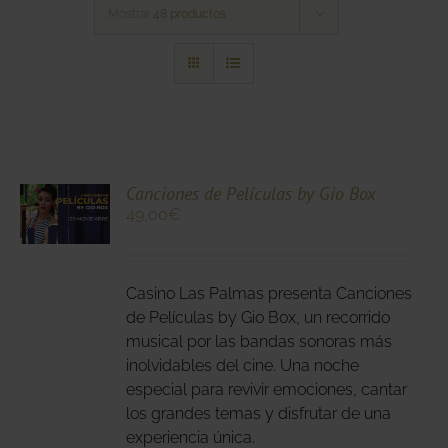
Mostrar
48 productos
CIONA
Canciones de Películas by Gio Box
49,00
€
N
DUCTO
LES
E
IPLES
Casino Las Palmas presenta Canciones
ANTES.
de Películas by Gio Box, un recorrido
musical por las bandas sonoras más
IONES
inolvidables del cine. Una noche
DEN
especial para revivir emociones, cantar
IR
los grandes temas y disfrutar de una
experiencia única.