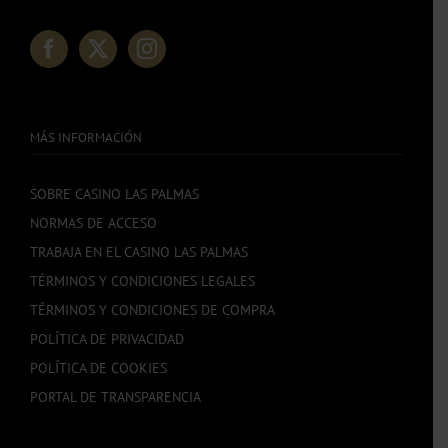
MÁS INFORMACIÓN
SOBRE CASINO LAS PALMAS
NORMAS DE ACCESO
TRABAJA EN EL CASINO LAS PALMAS
TÉRMINOS Y CONDICIONES LEGALES
TÉRMINOS Y CONDICIONES DE COMPRA
POLÍTICA DE PRIVACIDAD
POLÍTICA DE COOKIES
PORTAL DE TRANSPARENCIA