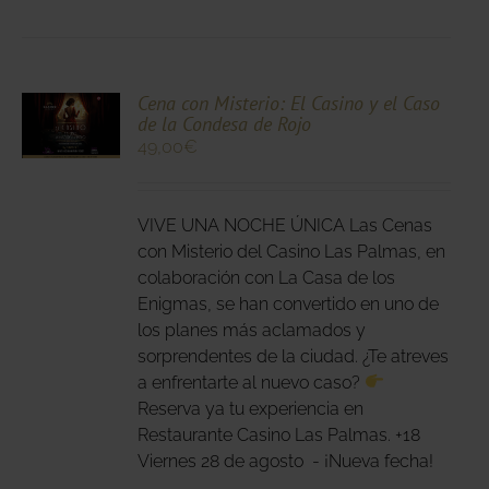
CIONA
Cena con Misterio: El Casino y el Caso
de la Condesa de Rojo
N
49,00
€
DUCTO
LES
E
IPLES
VIVE UNA NOCHE ÚNICA Las Cenas
ANTES.
con Misterio del Casino Las Palmas, en
IONES
colaboración con La Casa de los
Enigmas, se han convertido en uno de
DEN
los planes más aclamados y
IR
sorprendentes de la ciudad. ¿Te atreves
a enfrentarte al nuevo caso?
NA
Reserva ya tu experiencia en
Restaurante Casino Las Palmas. +18
DUCTO
Viernes 28 de agosto - ¡Nueva fecha!