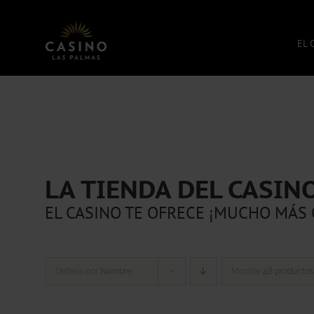
Saltar
al
contenido
EL 
LA TIENDA DEL CASIN
EL CASINO TE OFRECE ¡MUCHO MÁS 
Ordena por
Nombre
Mostrar
48 productos