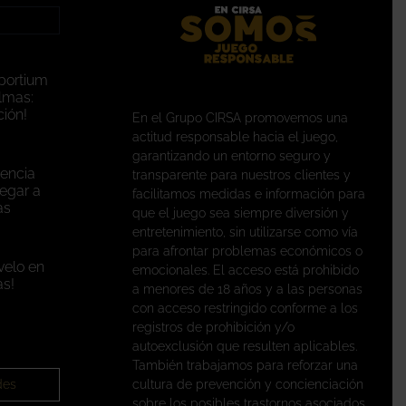
portium
lmas:
ión!
En el Grupo CIRSA promovemos una
actitud responsable hacia el juego,
garantizando un entorno seguro y
encia
transparente para nuestros clientes y
legar a
facilitamos medidas e información para
as
que el juego sea siempre diversión y
entretenimiento, sin utilizarse como vía
para afrontar problemas económicos o
velo en
emocionales. El acceso está prohibido
s!
a menores de 18 años y a las personas
con acceso restringido conforme a los
registros de prohibición y/o
autoexclusión que resulten aplicables.
También trabajamos para reforzar una
des
cultura de prevención y concienciación
sobre los posibles trastornos asociados