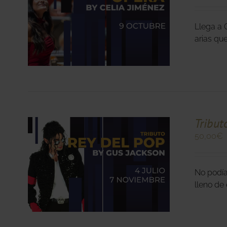
PRODUCTO
ESTE
/
PRODUCTO
Llega a 
TIENE
arias qu
MÚLTIPLES
VARIANTES.
LAS
OPCIONES
SE
PUEDEN
ELEGIR
EN
LA
Tribut
PÁGINA
50,00
€
DE
PRODUCTO
ESTE
/
PRODUCTO
No podía
TIENE
lleno de 
MÚLTIPLES
VARIANTES.
LAS
OPCIONES