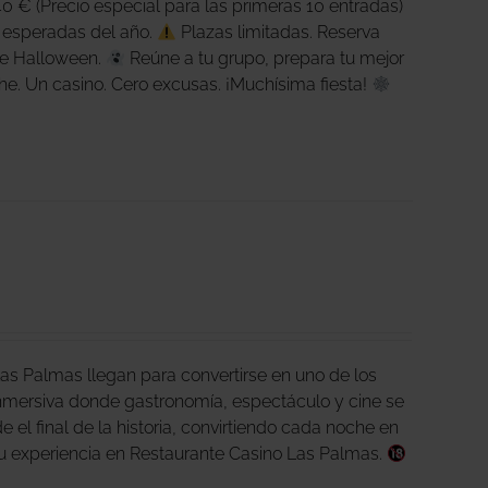
40 € (Precio especial para las primeras 10 entradas)
s esperadas del año.
Plazas limitadas. Reserva
 de Halloween.
Reúne a tu grupo, prepara tu mejor
e. Un casino. Cero excusas. ¡Muchísima fiesta!
Palmas llegan para convertirse en uno de los
inmersiva donde gastronomía, espectáculo y cine se
 el final de la historia, convirtiendo cada noche en
tu experiencia en Restaurante Casino Las Palmas.