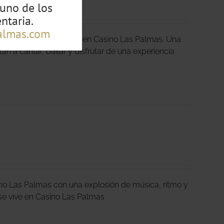
guno de los
ntaria.
almas.com
ibuto a Mecano by Grice en Casino Las Palmas. Una
an a cantar, bailar y disfrutar de una experiencia
.
ino Las Palmas con una explosión de música, ritmo y
ta se vive en Casino Las Palmas