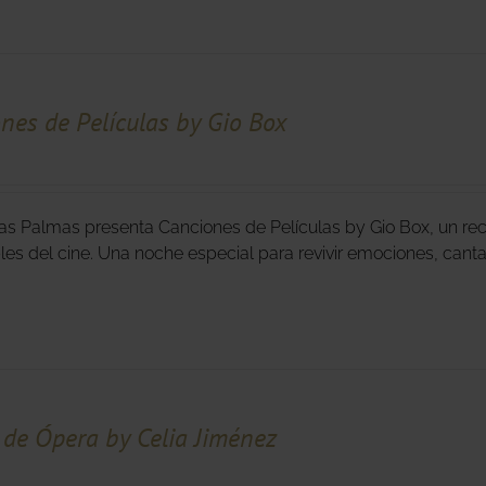
nes de Películas by Gio Box
as Palmas presenta Canciones de Películas by Gio Box, un re
bles del cine. Una noche especial para revivir emociones, cant
de Ópera by Celia Jiménez