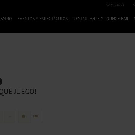
Contactar
CASINO
EVENTOS Y ESPECTÁCULOS
RESTAURANTE Y LOUNGE BAR
O
QUE JUEGO!