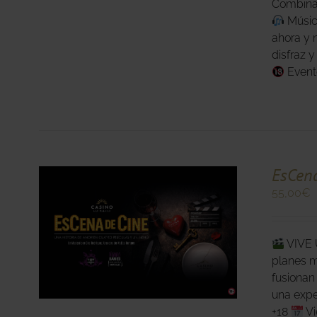
Combina
Música
ahora y 
disfraz 
Event
EsCena
55,00
€
ESTE
/
PRODUCTO
VIVE 
TIENE
planes m
MÚLTIPLES
fusionan 
VARIANTES.
LAS
una exper
OPCIONES
+18
Vi