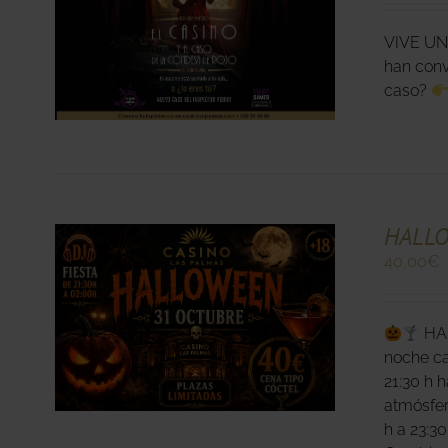
ESTE
/
PRODUCTO
VIVE UNA
TIENE
han conv
MÚLTIPLES
caso?
VARIANTES.
LAS
OPCIONES
SE
PUEDEN
ELEGIR
EN
LA
HALLO
PÁGINA
40,00
€
DE
PRODUCTO
/
HA
noche ca
21:30 h 
atmósfer
h a 23:30