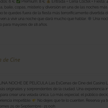
dos: 6 €
Premium: 8 €
Entrada + Cena Cóctel + Fiesta: 
, baile, copas, misterio y diversión en una de las noches má
no te quedes fuera de la fiesta más terroríficamente divertida
y ven a vivir una noche que dará mucho que hablar.
Una noch
o para mayores de 18 años.
 de Cine
UNA NOCHE DE PELÍCULA Las EsCenas de Cine del Casino Las 
ás originales y sorprendentes de la ciudad. Una experiencia 
para crear una velada única. Lo más especial: el público decide
iencia irrepetible.
No dejes que te lo cuenten. Reserva ya 
ernes 25 de Septiembre · 21:00h