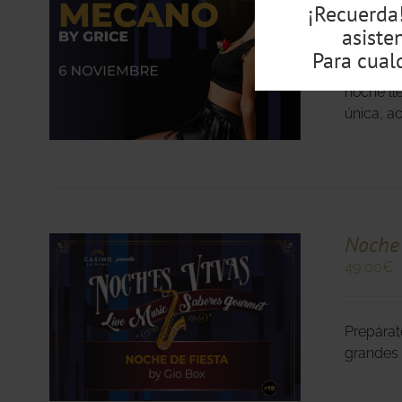
49,00
€
DE
¡Recuerda!
PRODUCTO
asiste
ESTE
/
Para cual
PRODUCTO
Noches V
TIENE
noche lle
MÚLTIPLES
única, a
VARIANTES.
LAS
OPCIONES
SE
PUEDEN
ELEGIR
EN
LA
Noche 
PÁGINA
49,00
€
DE
PRODUCTO
ESTE
/
PRODUCTO
Prepárat
TIENE
grandes 
MÚLTIPLES
VARIANTES.
LAS