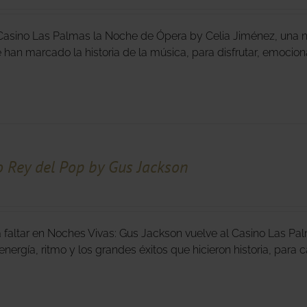
Casino Las Palmas la Noche de Ópera by Celia Jiménez, una n
e han marcado la historia de la música, para disfrutar, emocion
o Rey del Pop by Gus Jackson
 faltar en Noches Vivas: Gus Jackson vuelve al Casino Las Pa
energía, ritmo y los grandes éxitos que hicieron historia, para c