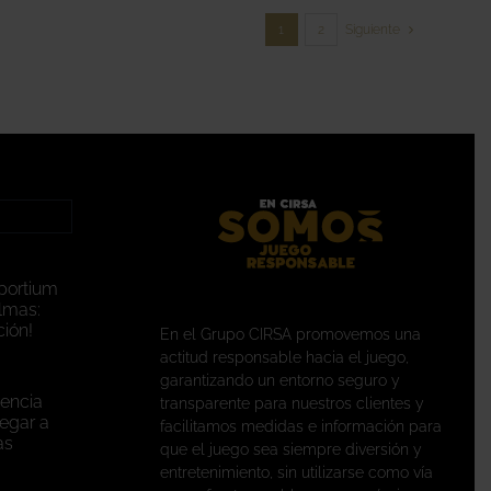
1
2
Siguiente
portium
lmas:
ión!
En el Grupo CIRSA promovemos una
actitud responsable hacia el juego,
garantizando un entorno seguro y
encia
transparente para nuestros clientes y
legar a
facilitamos medidas e información para
as
que el juego sea siempre diversión y
entretenimiento, sin utilizarse como vía