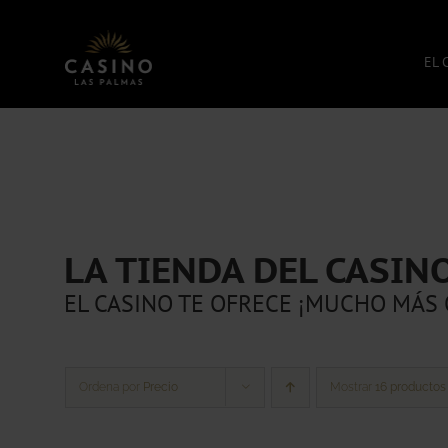
Saltar
al
contenido
EL 
LA TIENDA DEL CASIN
EL CASINO TE OFRECE ¡MUCHO MÁS 
Ordena por
Precio
Mostrar
16 productos