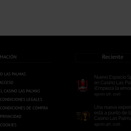
Reciente
RMACIÓN
NO LAS PALMAS
Nuevo Espacio S
ACCESO
en Casino Las Pa
¡Empieza la emoc
EL CASINO LAS PALMAS
agosto 5th, 2026
 CONDICIONES LEGALES
Una nueva experi
 CONDICIONES DE COMPRA
está a punto de l
 PRIVACIDAD
Casino Las Palm
 COOKIES
agosto 4th, 2026