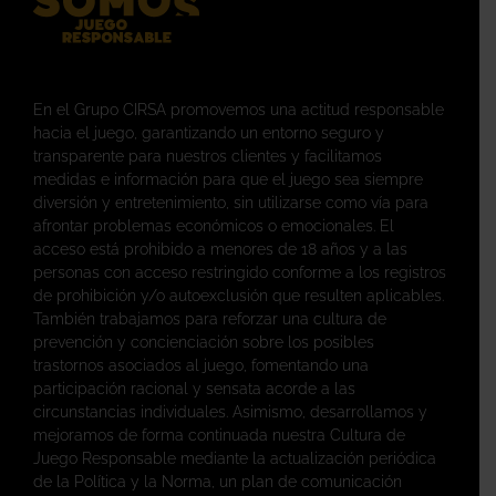
En el Grupo CIRSA promovemos una actitud responsable
hacia el juego, garantizando un entorno seguro y
transparente para nuestros clientes y facilitamos
medidas e información para que el juego sea siempre
diversión y entretenimiento, sin utilizarse como vía para
afrontar problemas económicos o emocionales. El
acceso está prohibido a menores de 18 años y a las
personas con acceso restringido conforme a los registros
de prohibición y/o autoexclusión que resulten aplicables.
También trabajamos para reforzar una cultura de
prevención y concienciación sobre los posibles
trastornos asociados al juego, fomentando una
participación racional y sensata acorde a las
circunstancias individuales. Asimismo, desarrollamos y
mejoramos de forma continuada nuestra Cultura de
Juego Responsable mediante la actualización periódica
de la Política y la Norma, un plan de comunicación