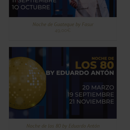
ES.
S
Noche de Guateque by Fasur
49,00
€
TO
TO
ES
ES.
S
Noche de los 80 by Eduardo Antón