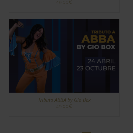
49,00
€
TO
TO
ES
ES.
S
Tributo ABBA by Gio Box
49,00
€
TO