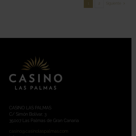
1
2
Siguiente
CASINO LAS PALMAS
C/ Simón Bolívar, 3
35007 Las Palmas de Gran Canaria
casino@casinolaspalmas.com