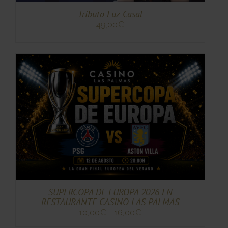
Tributo Luz Casal
49,00
€
TO
TO
ES
ES.
S
SUPERCOPA DE EUROPA 2026 EN
RESTAURANTE CASINO LAS PALMAS
Rango
10,00
€
-
16,00
€
de