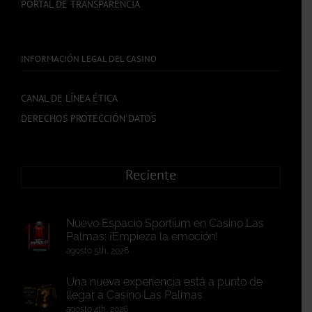
PORTAL DE TRANSPARENCIA
INFORMACIÓN LEGAL DEL CASINO
CANAL DE LÍNEA ÉTICA
DERECHOS PROTECCIÓN DATOS
Reciente
Nuevo Espacio Sportium en Casino Las
Palmas: ¡Empieza la emoción!
agosto 5th, 2026
Una nueva experiencia está a punto de
llegar a Casino Las Palmas
agosto 4th, 2026