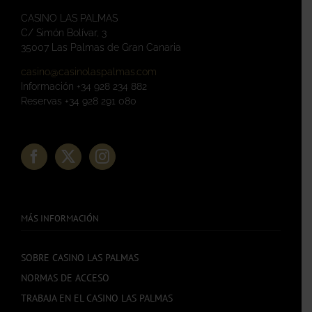
CASINO LAS PALMAS
C/ Simón Bolívar, 3
35007 Las Palmas de Gran Canaria
casino@casinolaspalmas.com
Información +34 928 234 882
Reservas +34 928 291 080
MÁS INFORMACIÓN
SOBRE CASINO LAS PALMAS
NORMAS DE ACCESO
TRABAJA EN EL CASINO LAS PALMAS