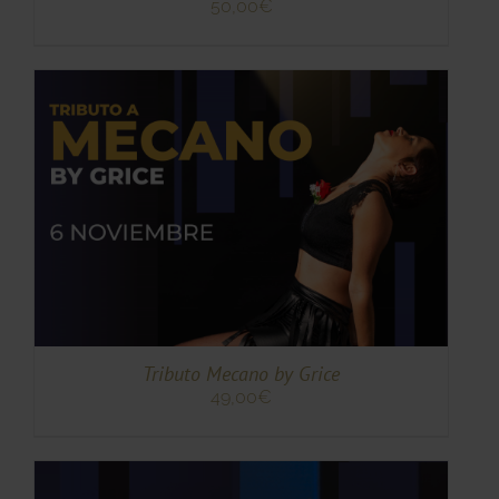
50,00
€
TO
TO
ES
ES.
S
Tributo Mecano by Grice
49,00
€
TO