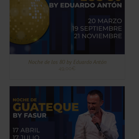
TO
ES
ES.
S
Noche de los 80 by Eduardo Antón
49,00
€
TO
TO