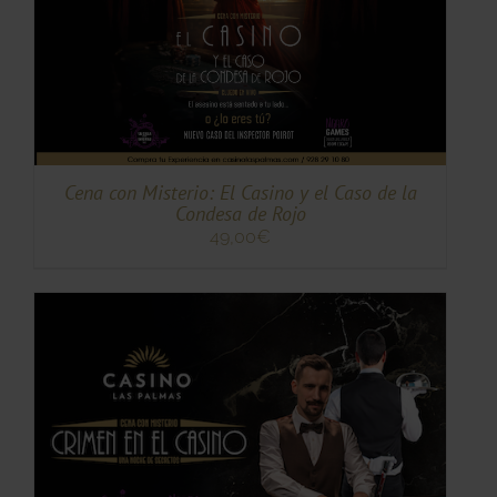
TO
ES
ES.
S
Cena con Misterio: El Casino y el Caso de la
Condesa de Rojo
49,00
€
TO