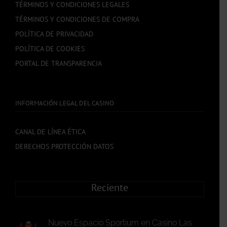
TÉRMINOS Y CONDICIONES LEGALES
TÉRMINOS Y CONDICIONES DE COMPRA
POLÍTICA DE PRIVACIDAD
POLÍTICA DE COOKIES
PORTAL DE TRANSPARENCIA
INFORMACIÓN LEGAL DEL CASINO
CANAL DE LÍNEA ÉTICA
DERECHOS PROTECCIÓN DATOS
Reciente
Nuevo Espacio Sportium en Casino Las