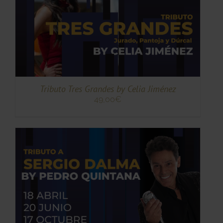
TO
ES
ES.
S
Tributo Tres Grandes by Celia Jiménez
49,00
€
TO
TO
ES
ES.