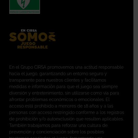
En el Grupo CIRSA promovemos una actitud responsable
hacia el juego, garantizando un entorno seguro y
transparente para nuestros clientes y facilitamos
medidas e información para que el juego sea siempre
diversión y entretenimiento, sin utilizarse como vía para
afrontar problemas económicos o emocionales. El
acceso está prohibido a menores de 18 años y a las
personas con acceso restringido conforme a los registros
de prohibición y/o autoexclusión que resulten aplicables.
También trabajamos para reforzar una cultura de
prevención y concienciación sobre los posibles