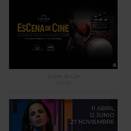
TO
TO
ES
ES.
S
EsCena de Cine
55,00
€
TO