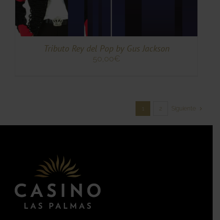
ES.
S
Tributo Rey del Pop by Gus Jackson
50,00
€
TO
1
2
Siguiente