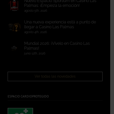
Nuevo Espacio Sportium en Casino Las
Palmas: ¡Empieza la emoción!
agosto 5th, 2026
Una nueva experiencia está a punto de
llegar a Casino Las Palmas
agosto 4th, 2026
Mundial 2026: ¡Vívelo en Casino Las
Palmas!
junio 12th, 2026
Ver todas las novedades
ESPACIO CARDIOPROTEGIDO