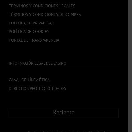
TÉRMINOS Y CONDICIONES LEGALES
TÉRMINOS Y CONDICIONES DE COMPRA
POLÍTICA DE PRIVACIDAD
POLÍTICA DE COOKIES
PORTAL DE TRANSPARENCIA
INFORMACIÓN LEGAL DEL CASINO
CANAL DE LÍNEA ÉTICA
DERECHOS PROTECCIÓN DATOS
Reciente