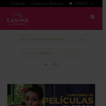
Saltar
Contactar
Compras y Reservas
CARRITO
al
contenido
Ordena por
Orden predeterminado
Mostrar
16 productos