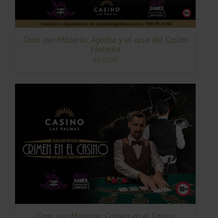
S
Cena con Misterio: Agatha y el caso del Casino
Flotante
49,00
€
TO
Cena con Misterio: Crimen en el Casino