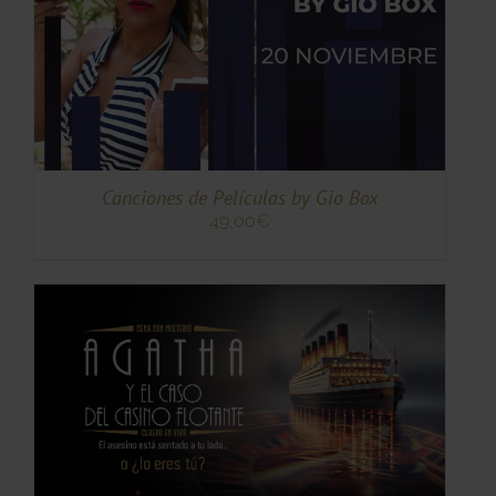
TO
ES
ES.
S
Canciones de Películas by Gio Box
49,00
€
TO
TO
ES
ES.