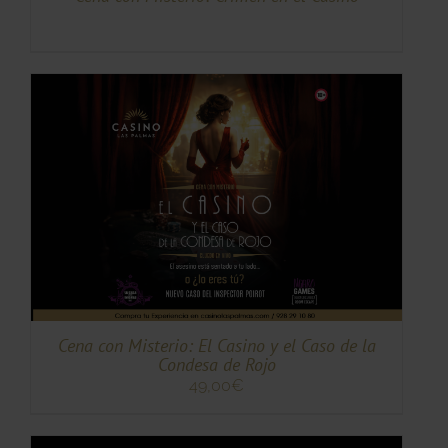
TO
ES
ES.
S
Cena con Misterio: El Casino y el Caso de la
Condesa de Rojo
49,00
€