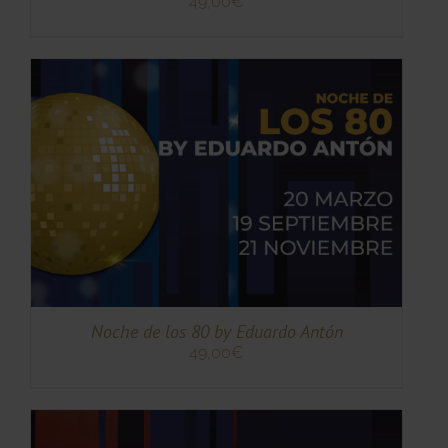
49,00
€
TO
TO
ES
ES.
S
Noche de los 80 by Eduardo Antón
49,00
€
TO