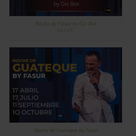
S
Noche de Fiesta by Gio Box
49,00
€
TO
TO
ES
ES.
S
Noche de Guateque by Fasur