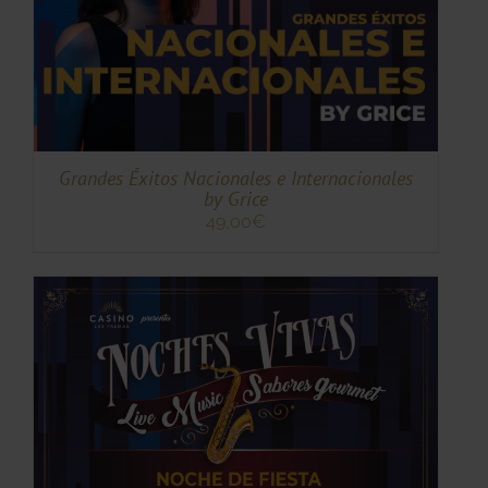
TO
ES
ES.
S
Grandes Éxitos Nacionales e Internacionales
by Grice
49,00
€
TO
TO
ES
ES.