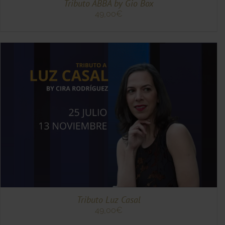
Tributo ABBA by Gio Box
49,00
€
Tributo Luz Casal
49,00
€