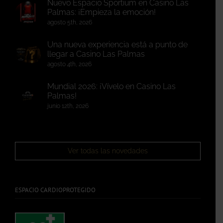
Nuevo Espacio Sportium en Casino Las
Palmas: ¡Empieza la emoción!
agosto 5th, 2026
Una nueva experiencia está a punto de
llegar a Casino Las Palmas
agosto 4th, 2026
Mundial 2026: ¡Vívelo en Casino Las
Palmas!
junio 12th, 2026
Ver todas las novedades
ESPACIO CARDIOPROTEGIDO