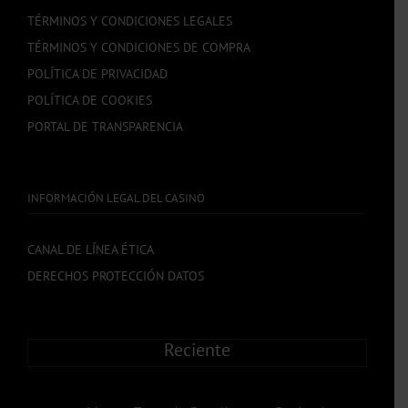
TÉRMINOS Y CONDICIONES LEGALES
TÉRMINOS Y CONDICIONES DE COMPRA
POLÍTICA DE PRIVACIDAD
POLÍTICA DE COOKIES
PORTAL DE TRANSPARENCIA
INFORMACIÓN LEGAL DEL CASINO
CANAL DE LÍNEA ÉTICA
DERECHOS PROTECCIÓN DATOS
Reciente