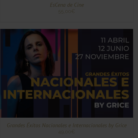
EsCena de Cine
55,00
€
Grandes Éxitos Nacionales e Internacionales by Grice
49,00
€