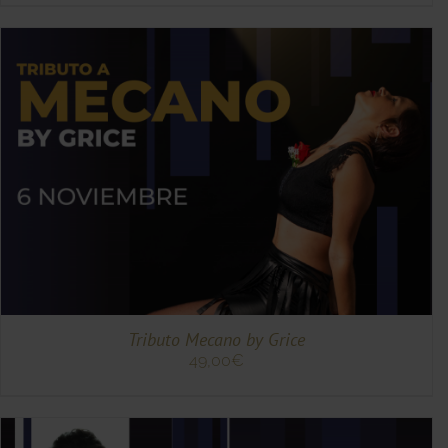
Tributo Mecano by Grice
49,00
€