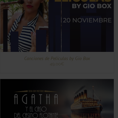
Canciones de Películas by Gio Box
49,00
€