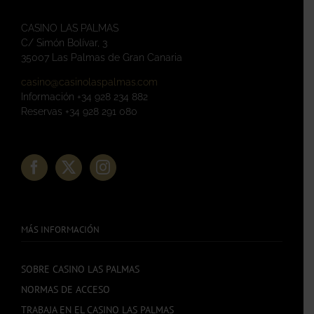
CASINO LAS PALMAS
C/ Simón Bolívar, 3
35007 Las Palmas de Gran Canaria
casino@casinolaspalmas.com
Información +34 928 234 882
Reservas +34 928 291 080
MÁS INFORMACIÓN
SOBRE CASINO LAS PALMAS
NORMAS DE ACCESO
TRABAJA EN EL CASINO LAS PALMAS