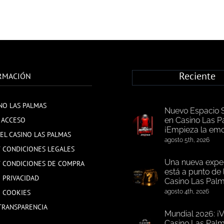
Reciente
RMACIÓN
NO LAS PALMAS
Nuevo Espacio 
 ACCESO
en Casino Las P
¡Empieza la emo
 EL CASINO LAS PALMAS
agosto 5th, 2026
 CONDICIONES LEGALES
Una nueva exper
Y CONDICIONES DE COMPRA
está a punto de 
E PRIVACIDAD
Casino Las Pal
E COOKIES
agosto 4th, 2026
TRANSPARENCIA
Mundial 2026: ¡V
Casino Las Palm