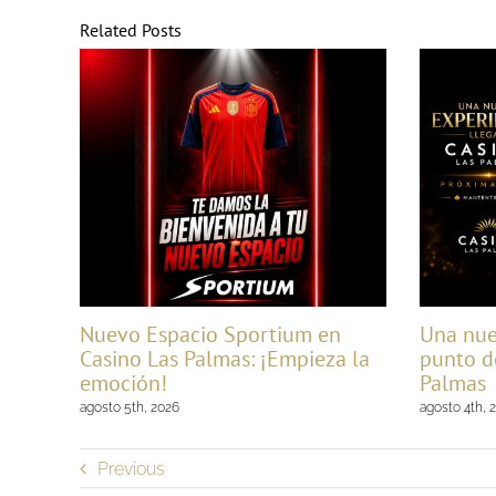
Related Posts
Nuevo Espacio Sportium en
Una nue
Casino Las Palmas: ¡Empieza la
punto d
emoción!
Palmas
agosto 5th, 2026
agosto 4th, 
Previous