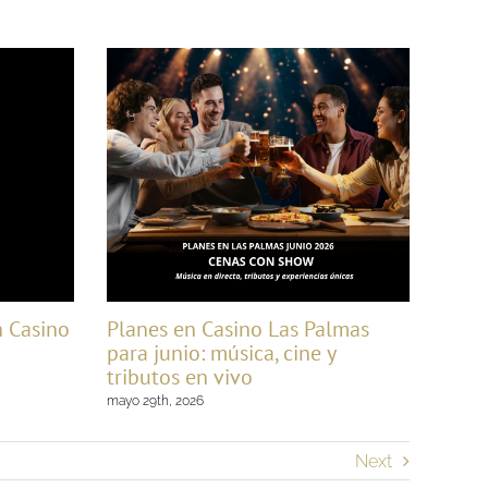
n Casino
Planes en Casino Las Palmas
Nuev
para junio: música, cine y
Casi
tributos en vivo
emoc
mayo 29th, 2026
agosto 
Next