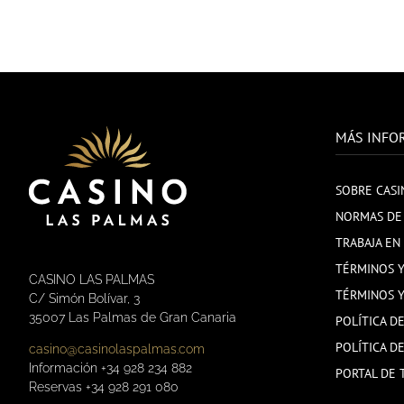
MÁS INFO
SOBRE CASI
NORMAS DE
TRABAJA EN
TÉRMINOS Y
CASINO LAS PALMAS
TÉRMINOS 
C/ Simón Bolívar, 3
35007 Las Palmas de Gran Canaria
POLÍTICA D
POLÍTICA D
casino@casinolaspalmas.com
Información +34 928 234 882
PORTAL DE 
Reservas +34 928 291 080