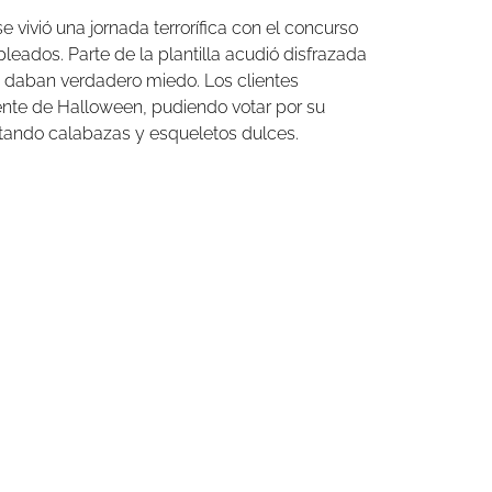
 vivió una jornada terrorífica con el concurso
eados. Parte de la plantilla acudió disfrazada
 daban verdadero miedo. Los clientes
ente de Halloween, pudiendo votar por su
stando calabazas y esqueletos dulces.