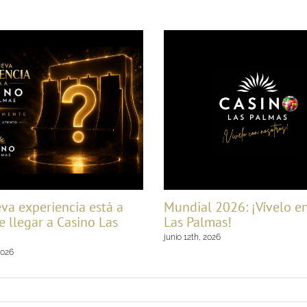
va experiencia está a
Mundial 2026: ¡Vívelo e
e llegar a Casino Las
Las Palmas!
junio 12th, 2026
2026