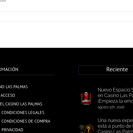
2026
Reciente
RMACIÓN
NO LAS PALMAS
Nuevo Espacio 
 ACCESO
en Casino Las P
¡Empieza la emo
 EL CASINO LAS PALMAS
agosto 5th, 2026
 CONDICIONES LEGALES
Una nueva exper
Y CONDICIONES DE COMPRA
está a punto de 
E PRIVACIDAD
Casino Las Pal