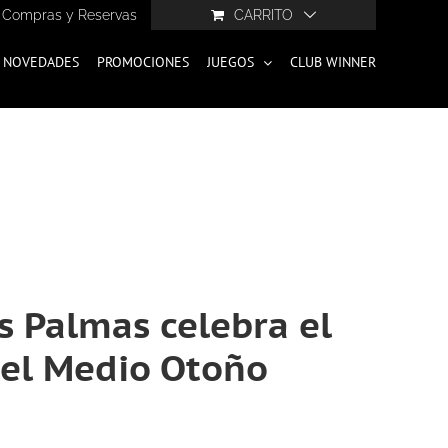
Compras y Reservas
CARRITO
NOVEDADES
PROMOCIONES
JUEGOS
CLUB WINNER
s Palmas celebra el
del Medio Otoño