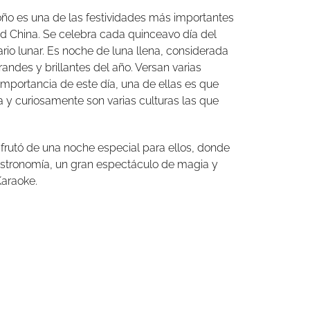
oño es una de las festividades más importantes
 China. Se celebra cada quinceavo día del
io lunar. Es noche de luna llena, considerada
andes y brillantes del año. Versan varias
a importancia de este día, una de ellas es que
a y curiosamente son varias culturas las que
rutó de una noche especial para ellos, donde
astronomía, un gran espectáculo de magia y
Karaoke.