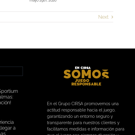
mayo 29th, 2026
agosto 
Next
Sportium
almas:
ción!
En el Grupo CIRSA promovemos una
actitud responsable hacia el juego,
garantizando un entorno seguro y
iencia
transparente para nuestros clientes y
llegar a
facilitamos medidas e información para
mas