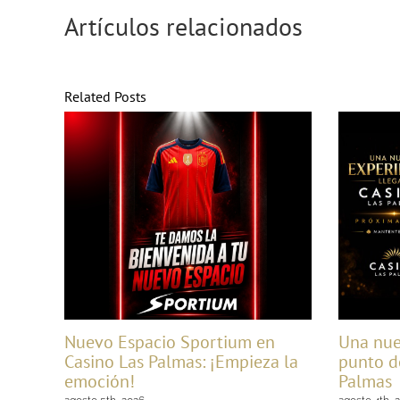
Artículos relacionados
Related Posts
Nuevo Espacio Sportium en
Una nue
Casino Las Palmas: ¡Empieza la
punto d
emoción!
Palmas