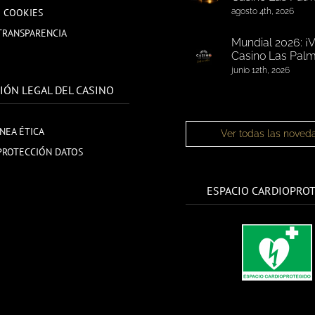
E COOKIES
agosto 4th, 2026
TRANSPARENCIA
Mundial 2026: ¡V
Casino Las Palm
junio 12th, 2026
IÓN LEGAL DEL CASINO
ÍNEA ÉTICA
Ver todas las noved
PROTECCIÓN DATOS
ESPACIO CARDIOPRO