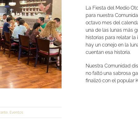
La Fiesta del Medio Ot
para nuestra Comunidad
octavo mes del calendar
una de las lunas más gr
historias para relatar l
hay un conejo en la lun
cuentan esa historia.
Nuestra Comunidad disf
no faltó una sabrosa g
finalizó con el popular 
rante
,
Eventos