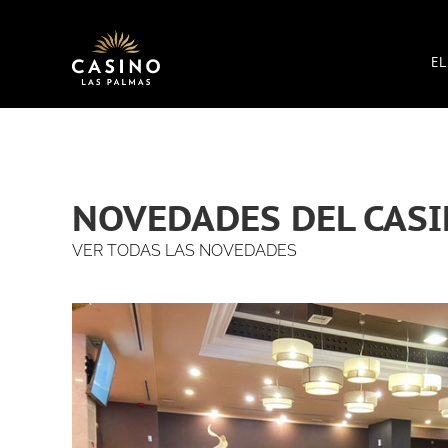
Saltar
al
contenido
EL
NOVEDADES DEL CAS
VER TODAS LAS NOVEDADES