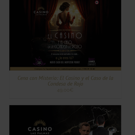
TO
ES
ES.
S
Cena con Misterio: El Casino y el Caso de la
Condesa de Rojo
49,00
€
TO