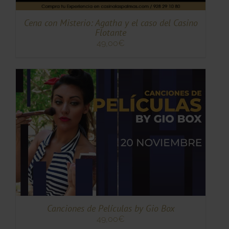
S
Cena con Misterio: Agatha y el caso del Casino
Flotante
49,00
€
TO
TO
ES
ES.
S
Canciones de Películas by Gio Box
49,00
€