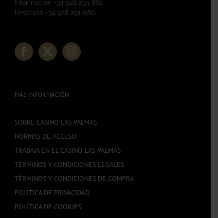
Información +34 928 234 882
Reservas +34 928 291 080
MÁS INFORMACIÓN
SOBRE CASINO LAS PALMAS
NORMAS DE ACCESO
TRABAJA EN EL CASINO LAS PALMAS
TÉRMINOS Y CONDICIONES LEGALES
TÉRMINOS Y CONDICIONES DE COMPRA
POLÍTICA DE PRIVACIDAD
POLÍTICA DE COOKIES