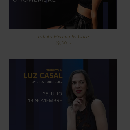
ES
ES.
S
Tributo Mecano by Grice
49,00
€
TO
TO
ES
ES.
S