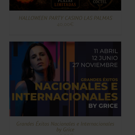
HALLOWEEN PARTY CASINO LAS PALMAS
40,00
€
TO
ES
ES.
S
Grandes Éxitos Nacionales e Internacionales
by Grice