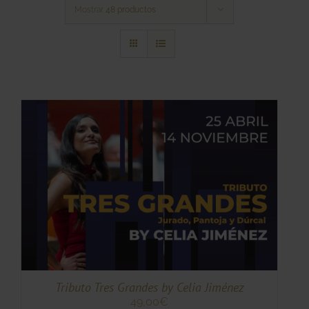
Mostrar
48 productos
TO
ES
ES.
S
Tributo Tres Grandes by Celia Jiménez
49,00
€