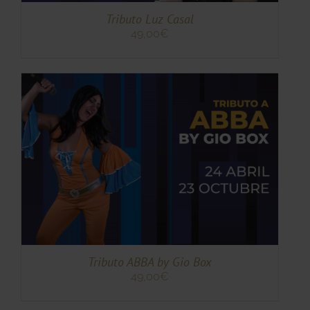
Tributo Luz Casal
49,00
€
TO
TO
ES
ES.
S
Tributo ABBA by Gio Box
49,00
€