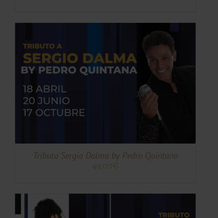
TO
TO
ES
ES.
S
Tributo Sergio Dalma by Pedro Quintana
49,00
€
TO