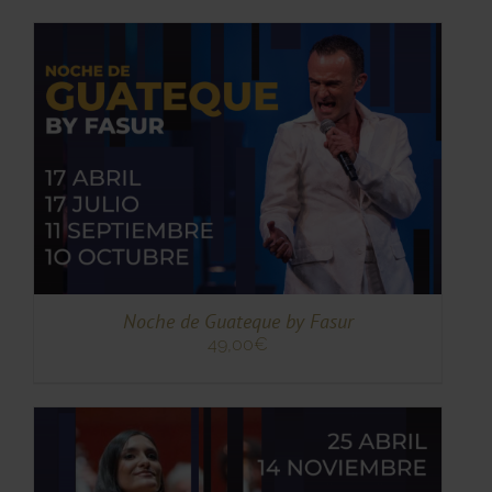
TO
TO
ES
ES.
S
Noche de Guateque by Fasur
49,00
€
TO