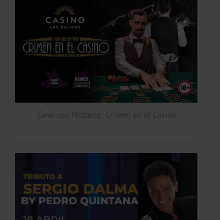
Cena con Misterio: Crimen en el Casino
TO