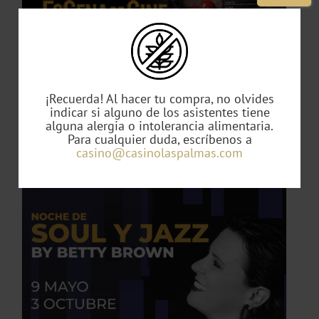
TO
ES
ES.
¡Recuerda! Al hacer tu compra, no olvides
S
indicar si alguno de los asistentes tiene
alguna alergia o intolerancia alimentaria.
EsCena de Cine
Para cualquier duda, escríbenos a
55,00
€
casino@casinolaspalmas.com
TO
TO
ES