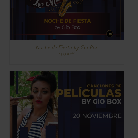
TO
ES
ES.
S
Noche de Fiesta by Gio Box
49,00
€
TO
TO
ES
ES.