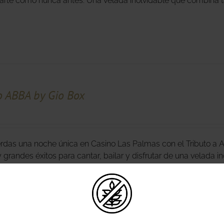
rte como nunca antes. Una velada inolvidable que combina ta
o ABBA by Gio Box
erdas una noche única en Casino Las Palmas con el Tributo a 
y grandes éxitos para cantar, bailar y disfrutar de una velada 