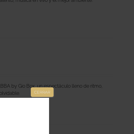
lento, música en vivo y el mejor ambiente.
ABBA by Gio Box, un espectáculo lleno de ritmo,
CERRAR
inolvidable.