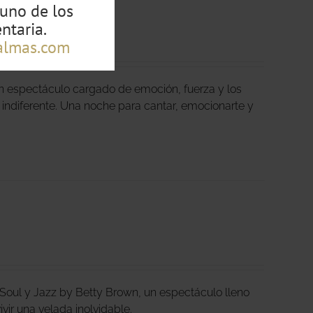
guno de los
ntaria.
almas.com
un espectáculo cargado de emoción, fuerza y los
n indiferente. Una noche para cantar, emocionarte y
Soul y Jazz by Betty Brown, un espectáculo lleno
vivir una velada inolvidable.