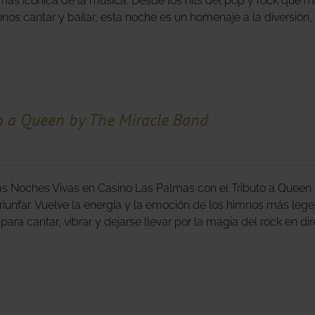
ás icónica de la música. Desde los hits del pop y rock que m
nos cantar y bailar, esta noche es un homenaje a la diversión,
o a Queen by The Miracle Band
as Noches Vivas en Casino Las Palmas con el Tributo a Queen
triunfar. Vuelve la energía y la emoción de los himnos más lege
para cantar, vibrar y dejarse llevar por la magia del rock en d