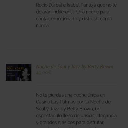
DEN
Rocío Dúrcal e Isabel Pantoja que no te
IR
dejarán indiferente. Una noche para
cantar, emocionarte y disfrutar como
nunca.
NA
DUCTO
CIONA
Noche de Soul y Jazz by Betty Brown
49,00
€
N
DUCTO
LES
E
IPLES
No te pierdas una noche única en
ANTES.
Casino Las Palmas con la Noche de
Soul y Jazz by Betty Brown, un
IONES
espectáculo lleno de pasión, elegancia
DEN
y grandes clásicos para disfrutar,
IR