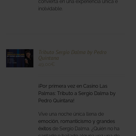
convierta en una experiencia única e
inolvidable.
CIONA
Tributo Sergio Dalma by Pedro
Quintana
N
49,00
€
DUCTO
LES
E
IPLES
¡Por primera vez en Casino Las
ANTES.
Palmas: Tributo a Sergio Dalma by
IONES
Pedro Quintana!
DEN
Vive una noche única llena de
IR
emoción, romanticismo y grandes
éxitos
de Sergio Dalma. ¿Quién no ha
NA
cantado o bailado alguna vez una de