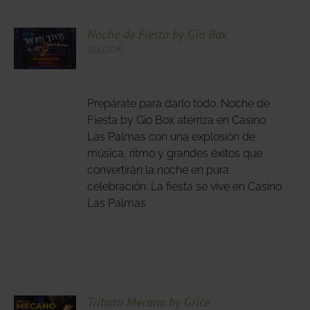
CIONA
Noche de Fiesta by Gio Box
49,00
€
N
DUCTO
LES
E
IPLES
Prepárate para darlo todo. Noche de
ANTES.
Fiesta by Gio Box aterriza en Casino
Las Palmas con una explosión de
IONES
música, ritmo y grandes éxitos que
DEN
convertirán la noche en pura
IR
celebración. La fiesta se vive en Casino
Las Palmas
NA
DUCTO
CIONA
Tributo Mecano by Grice