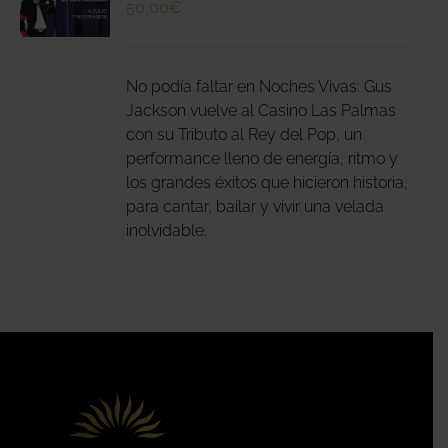
50,00
€
N
DUCTO
LES
E
IPLES
No podía faltar en Noches Vivas: Gus
ANTES.
Jackson vuelve al Casino Las Palmas
con su Tributo al Rey del Pop, un
IONES
performance lleno de energía, ritmo y
DEN
los grandes éxitos que hicieron historia,
IR
para cantar, bailar y vivir una velada
inolvidable.
NA
DUCTO