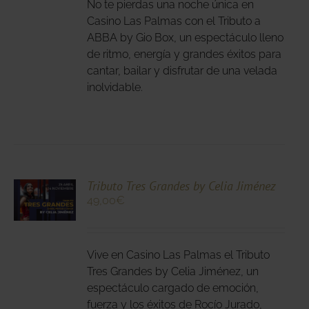
IPLES
No te pierdas una noche única en
ANTES.
Casino Las Palmas con el Tributo a
ABBA by Gio Box, un espectáculo lleno
IONES
de ritmo, energía y grandes éxitos para
DEN
cantar, bailar y disfrutar de una velada
IR
inolvidable.
NA
DUCTO
CIONA
Tributo Tres Grandes by Celia Jiménez
49,00
€
N
DUCTO
LES
E
IPLES
Vive en Casino Las Palmas el Tributo
ANTES.
Tres Grandes by Celia Jiménez, un
espectáculo cargado de emoción,
IONES
fuerza y los éxitos de Rocío Jurado,