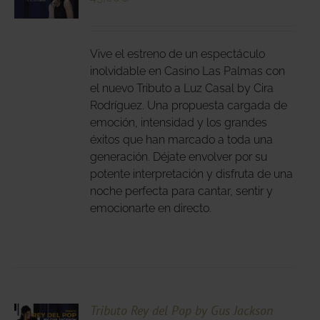
DUCTO
LES
E
IPLES
Vive el estreno de un espectáculo
ANTES.
inolvidable en Casino Las Palmas con
el nuevo Tributo a Luz Casal by Cira
IONES
Rodríguez. Una propuesta cargada de
DEN
emoción, intensidad y los grandes
IR
éxitos que han marcado a toda una
generación. Déjate envolver por su
potente interpretación y disfruta de una
NA
noche perfecta para cantar, sentir y
DUCTO
emocionarte en directo.
CIONA
Tributo Rey del Pop by Gus Jackson