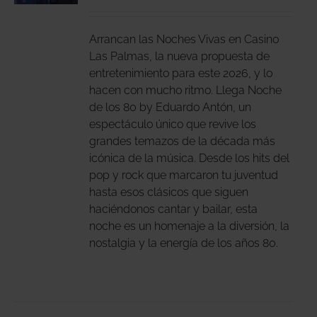
DUCTO
LES
E
IPLES
Arrancan las Noches Vivas en Casino
ANTES.
Las Palmas, la nueva propuesta de
entretenimiento para este 2026, y lo
IONES
hacen con mucho ritmo. Llega Noche
DEN
de los 80 by Eduardo Antón, un
IR
espectáculo único que revive los
grandes temazos de la década más
icónica de la música. Desde los hits del
NA
pop y rock que marcaron tu juventud
DUCTO
hasta esos clásicos que siguen
haciéndonos cantar y bailar, esta
noche es un homenaje a la diversión, la
nostalgia y la energía de los años 80.