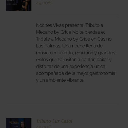
49,00
€
N
DUCTO
LES
E
IPLES
Noches Vivas presenta: Tributo a
ANTES.
Mecano by Grice No te pierdas el
Tributo a Mecano by Grice en Casino
IONES
Las Palmas. Una noche llena de
DEN
música en directo, emoción y grandes
IR
éxitos que te invitan a cantar, bailar y
disfrutar de una experiencia única,
acompañada de la mejor gastronomía
NA
y un ambiente vibrante.
DUCTO
CIONA
Tributo Luz Casal
49,00
€
N