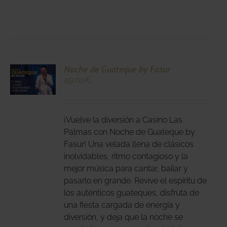
CIONA
Noche de Guateque by Fasur
49,00
€
N
DUCTO
LES
E
IPLES
¡Vuelve la diversión a Casino Las
ANTES.
Palmas con Noche de Guateque by
Fasur! Una velada llena de clásicos
IONES
inolvidables, ritmo contagioso y la
DEN
mejor música para cantar, bailar y
IR
pasarlo en grande. Revive el espíritu de
los auténticos guateques, disfruta de
una fiesta cargada de energía y
NA
diversión, y deja que la noche se
DUCTO