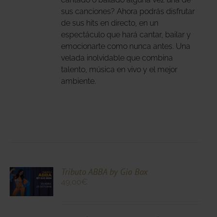
sus canciones? Ahora podrás disfrutar
DUCTO
de sus hits en directo, en un
espectáculo que hará cantar, bailar y
emocionarte como nunca antes. Una
velada inolvidable que combina
talento, música en vivo y el mejor
ambiente.
CIONA
Tributo ABBA by Gio Box
49,00
€
N
DUCTO
LES
E