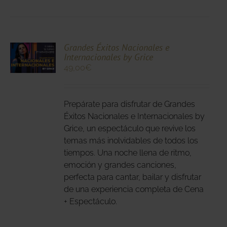
CIONA
Grandes Éxitos Nacionales e
Internacionales by Grice
N
49,00
€
DUCTO
LES
E
IPLES
Prepárate para disfrutar de Grandes
ANTES.
Éxitos Nacionales e Internacionales by
IONES
Grice, un espectáculo que revive los
temas más inolvidables de todos los
DEN
tiempos. Una noche llena de ritmo,
IR
emoción y grandes canciones,
perfecta para cantar, bailar y disfrutar
NA
de una experiencia completa de Cena
+ Espectáculo.
DUCTO