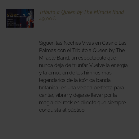
CIONA
Tributo a Queen by The Miracle Band
49,00
€
N
DUCTO
LES
E
IPLES
Siguen las Noches Vivas en Casino Las
ANTES.
Palmas con el Tributo a Queen by The
Miracle Band, un espectáculo que
IONES
nunca deja de triunfar. Vuelve la energía
DEN
y la emoción de los himnos más
IR
legendarios de la icónica banda
británica, en una velada perfecta para
cantar, vibrar y dejarse llevar por la
NA
magia del rock en directo que siempre
DUCTO
conquista al público.