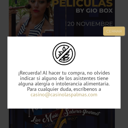
TO
CERRAR
ES
ES.
S
Canciones de Películas by Gio Box
49,00
€
¡Recuerda! Al hacer tu compra, no olvides
indicar si alguno de los asistentes tiene
alguna alergia o intolerancia alimentaria.
Para cualquier duda, escríbenos a
TO
casino@casinolaspalmas.com
TO