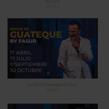
by Grice
49,00
€
TO
TO
ES
ES.
S
Noche de Guateque by Fasur
49,00
€