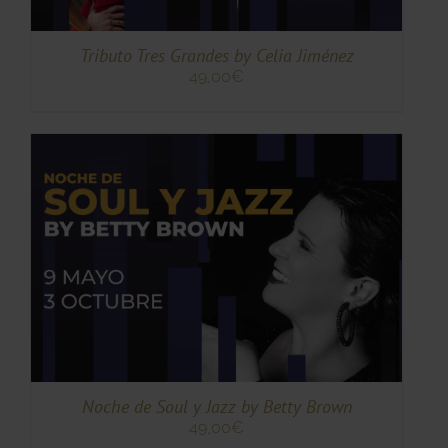
S
Tributo Tres Grandes by Celia Jiménez
49,00
€
TO
TO
ES
ES.
S
Noche de Soul y Jazz by Betty Brown
49,00
€