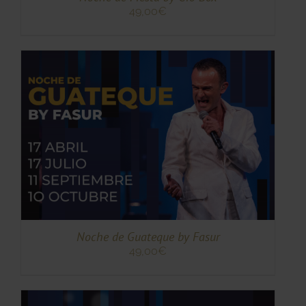
49,00
€
TO
TO
ES
ES.
S
Noche de Guateque by Fasur
49,00
€