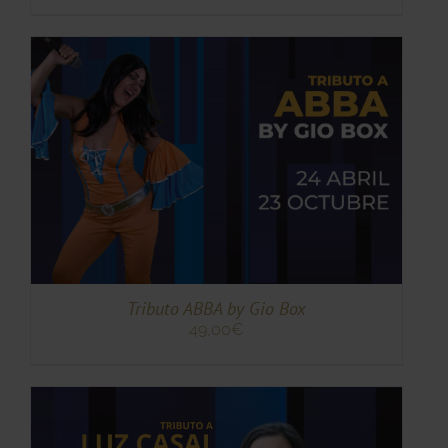
TO
TO
ES
ES.
S
Tributo ABBA by Gio Box
49,00
€
TO