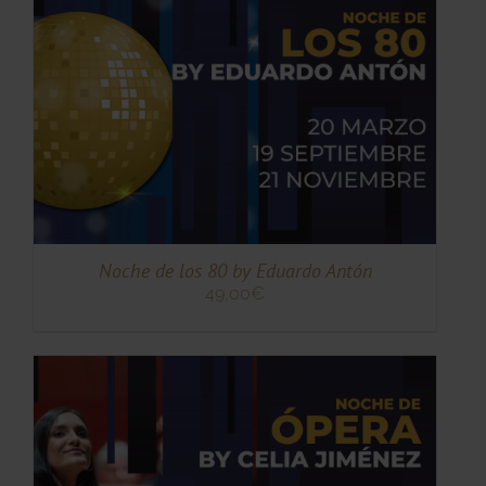
TO
TO
ES
ES.
S
Noche de los 80 by Eduardo Antón
49,00
€
TO