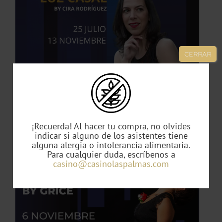
TO
CERRAR
ES
ES.
S
Tributo Luz Casal
49,00
€
¡Recuerda! Al hacer tu compra, no olvides
indicar si alguno de los asistentes tiene
alguna alergia o intolerancia alimentaria.
Para cualquier duda, escríbenos a
TO
casino@casinolaspalmas.com
TO