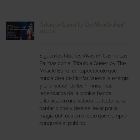
CIONA
Tributo a Queen by The Miracle Band
49,00
€
N
DUCTO
LES
E
IPLES
Siguen las Noches Vivas en Casino Las
ANTES.
Palmas con el Tributo a Queen by The
Miracle Band, un espectáculo que
IONES
nunca deja de triunfar. Vuelve la energía
DEN
y la emoción de los himnos más
IR
legendarios de la icónica banda
británica, en una velada perfecta para
cantar, vibrar y dejarse llevar por la
NA
magia del rock en directo que siempre
DUCTO
conquista al público.