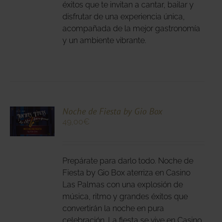
IR
éxitos que te invitan a cantar, bailar y
disfrutar de una experiencia única,
acompañada de la mejor gastronomía
NA
y un ambiente vibrante.
DUCTO
CIONA
Noche de Fiesta by Gio Box
49,00
€
N
DUCTO
LES
E
IPLES
Prepárate para darlo todo. Noche de
ANTES.
Fiesta by Gio Box aterriza en Casino
Las Palmas con una explosión de
IONES
música, ritmo y grandes éxitos que
DEN
convertirán la noche en pura
IR
celebración. La fiesta se vive en Casino