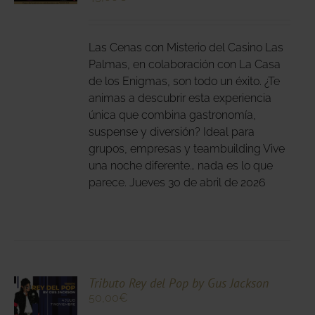
DUCTO
LES
E
IPLES
Las Cenas con Misterio del Casino Las
ANTES.
Palmas, en colaboración con La Casa
IONES
de los Enigmas, son todo un éxito. ¿Te
animas a descubrir esta experiencia
DEN
única que combina gastronomía,
IR
suspense y diversión? Ideal para
grupos, empresas y teambuilding Vive
NA
una noche diferente… nada es lo que
parece. Jueves 30 de abril de 2026
DUCTO
CIONA
Tributo Rey del Pop by Gus Jackson
50,00
€
N