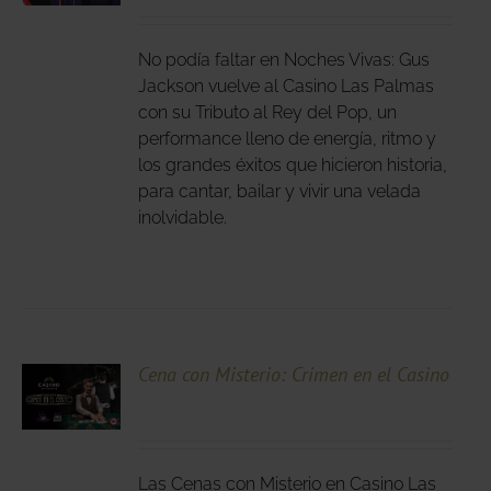
DUCTO
LES
E
IPLES
No podía faltar en Noches Vivas: Gus
ANTES.
Jackson vuelve al Casino Las Palmas
con su Tributo al Rey del Pop, un
IONES
performance lleno de energía, ritmo y
DEN
los grandes éxitos que hicieron historia,
IR
para cantar, bailar y vivir una velada
inolvidable.
NA
DUCTO
Cena con Misterio: Crimen en el Casino
LES
Las Cenas con Misterio en Casino Las