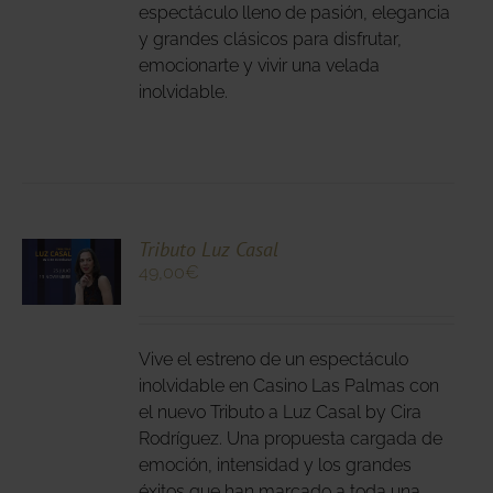
espectáculo lleno de pasión, elegancia
DEN
y grandes clásicos para disfrutar,
IR
emocionarte y vivir una velada
inolvidable.
NA
DUCTO
CIONA
Tributo Luz Casal
49,00
€
N
DUCTO
LES
E
IPLES
Vive el estreno de un espectáculo
ANTES.
inolvidable en Casino Las Palmas con
el nuevo Tributo a Luz Casal by Cira
IONES
Rodríguez. Una propuesta cargada de
DEN
emoción, intensidad y los grandes
IR
éxitos que han marcado a toda una