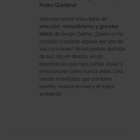
IONES
Pedro Quintana!
DEN
Vive una noche única llena de
IR
emoción, romanticismo y grandes
éxitos
de Sergio Dalma. ¿Quién no ha
NA
cantado o bailado alguna vez una de
sus canciones? Ahora podrás disfrutar
DUCTO
de sus hits en directo, en un
espectáculo que hará cantar, bailar y
emocionarte como nunca antes. Una
velada inolvidable que combina
talento, música en vivo y el mejor
ambiente.