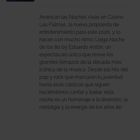
DUCTO
LES
E
IPLES
Arrancan las Noches Vivas en Casino
ANTES.
Las Palmas, la nueva propuesta de
entretenimiento para este 2026, y lo
IONES
hacen con mucho ritmo. Llega Noche
DEN
de los 80 by Eduardo Antón, un
IR
espectáculo único que revive los
grandes temazos de la década más
icónica de la música. Desde los hits del
NA
pop y rock que marcaron tu juventud
DUCTO
hasta esos clásicos que siguen
haciéndonos cantar y bailar, esta
noche es un homenaje a la diversión, la
nostalgia y la energía de los años 80.