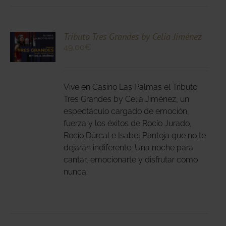
CIONA
Tributo Tres Grandes by Celia Jiménez
49,00
€
N
DUCTO
LES
E
IPLES
Vive en Casino Las Palmas el Tributo
ANTES.
Tres Grandes by Celia Jiménez, un
espectáculo cargado de emoción,
IONES
fuerza y los éxitos de Rocío Jurado,
DEN
Rocío Dúrcal e Isabel Pantoja que no te
IR
dejarán indiferente. Una noche para
cantar, emocionarte y disfrutar como
nunca.
NA
DUCTO