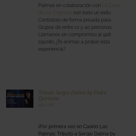
Palmas en colaboración con
La Casa
de los Enigmas
son todo un éxito.
Contrátalo de forma privada para
Grupos de entre 12 y 40 personas.
Llámanos sin compromiso al 928
291080 ¿Te animas a probar esta
experiencia?
CIONA
Tributo Sergio Dalma by Pedro
Quintana
N
49,00
€
DUCTO
LES
E
IPLES
¡Por primera vez en Casino Las
ANTES.
Palmas: Tributo a Sergio Dalma by