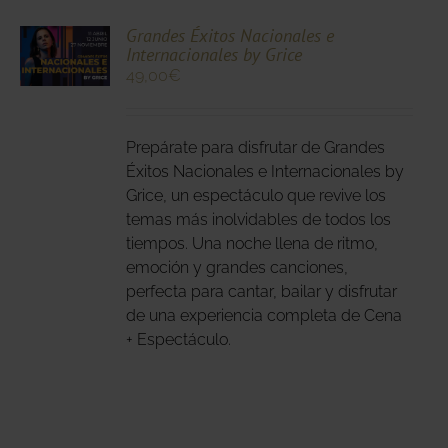
CIONA
Grandes Éxitos Nacionales e
Internacionales by Grice
N
49,00
€
DUCTO
LES
E
IPLES
Prepárate para disfrutar de Grandes
ANTES.
Éxitos Nacionales e Internacionales by
IONES
Grice, un espectáculo que revive los
temas más inolvidables de todos los
DEN
tiempos. Una noche llena de ritmo,
IR
emoción y grandes canciones,
perfecta para cantar, bailar y disfrutar
NA
de una experiencia completa de Cena
+ Espectáculo.
DUCTO