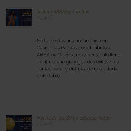
CIONA
Tributo ABBA by Gio Box
49,00
€
N
DUCTO
LES
E
IPLES
No te pierdas una noche única en
ANTES.
Casino Las Palmas con el Tributo a
ABBA by Gio Box, un espectáculo lleno
IONES
de ritmo, energía y grandes éxitos para
DEN
cantar, bailar y disfrutar de una velada
IR
inolvidable.
NA
DUCTO
CIONA
Noche de los 80 by Eduardo Antón
49,00
€
N