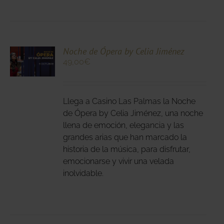
DUCTO
CIONA
Noche de Ópera by Celia Jiménez
49,00
€
N
DUCTO
LES
E
IPLES
Llega a Casino Las Palmas la Noche
ANTES.
de Ópera by Celia Jiménez, una noche
llena de emoción, elegancia y las
IONES
grandes arias que han marcado la
DEN
historia de la música, para disfrutar,
IR
emocionarse y vivir una velada
inolvidable.
NA
DUCTO