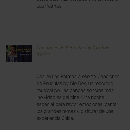
Las Palmas
NA
DUCTO
CIONA
Canciones de Películas by Gio Box
49,00
€
N
DUCTO
LES
E
IPLES
Casino Las Palmas presenta Canciones
ANTES.
de Películas by Gio Box, un recorrido
musical por las bandas sonoras más
IONES
inolvidables del cine. Una noche
DEN
especial para revivir emociones, cantar
IR
los grandes temas y disfrutar de una
experiencia única.
NA