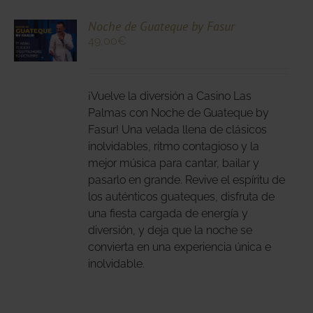
CIONA
Noche de Guateque by Fasur
49,00
€
N
DUCTO
LES
E
IPLES
¡Vuelve la diversión a Casino Las
ANTES.
Palmas con Noche de Guateque by
Fasur! Una velada llena de clásicos
IONES
inolvidables, ritmo contagioso y la
DEN
mejor música para cantar, bailar y
IR
pasarlo en grande. Revive el espíritu de
los auténticos guateques, disfruta de
una fiesta cargada de energía y
NA
diversión, y deja que la noche se
DUCTO
convierta en una experiencia única e
inolvidable.