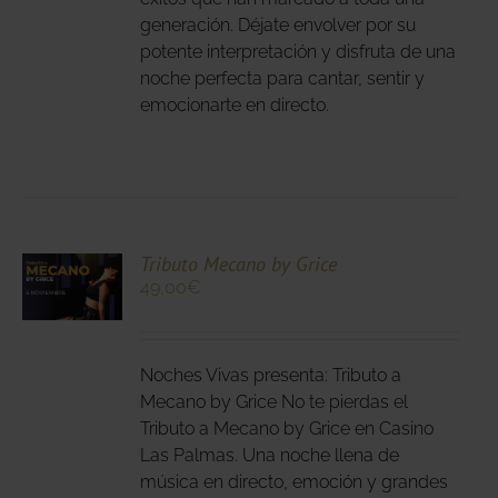
generación. Déjate envolver por su
potente interpretación y disfruta de una
NA
noche perfecta para cantar, sentir y
DUCTO
emocionarte en directo.
CIONA
Tributo Mecano by Grice
49,00
€
N
DUCTO
LES
E
IPLES
Noches Vivas presenta: Tributo a
ANTES.
Mecano by Grice No te pierdas el
Tributo a Mecano by Grice en Casino
IONES
Las Palmas. Una noche llena de
DEN
música en directo, emoción y grandes