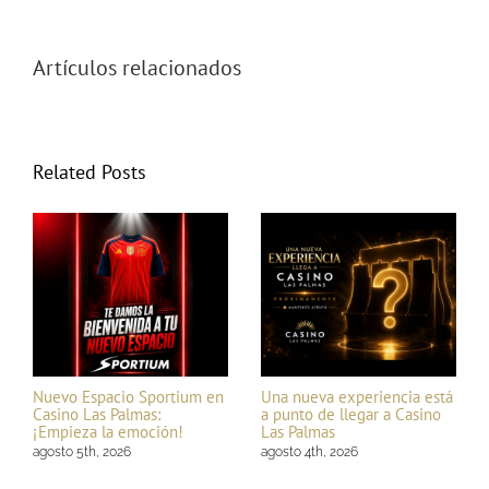
Artículos relacionados
Related Posts
Nuevo Espacio Sportium en
Una nueva experiencia está
Casino Las Palmas:
a punto de llegar a Casino
¡Empieza la emoción!
Las Palmas
agosto 5th, 2026
agosto 4th, 2026