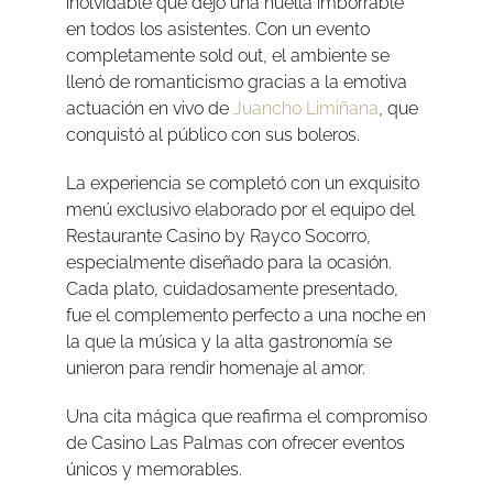
inolvidable que dejó una huella imborrable
en todos los asistentes. Con un evento
completamente sold out, el ambiente se
llenó de romanticismo gracias a la emotiva
actuación en vivo de
Juancho Limiñana
, que
conquistó al público con sus boleros.
La experiencia se completó con un exquisito
menú exclusivo elaborado por el equipo del
Restaurante Casino by Rayco Socorro,
especialmente diseñado para la ocasión.
Cada plato, cuidadosamente presentado,
fue el complemento perfecto a una noche en
la que la música y la alta gastronomía se
unieron para rendir homenaje al amor.
Una cita mágica que reafirma el compromiso
de Casino Las Palmas con ofrecer eventos
únicos y memorables.