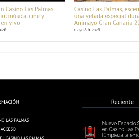
en Casino Las Palmas
Casino Las Palmas, escen
io: música, cine y
una velada especial dur
 en vivo
Animayo Gran Canaria 2
2026
mayo 8th, 2026
Reciente
RMACIÓN
NO LAS PALMAS
Nuevo Espacio 
 ACCESO
en Casino Las P
¡Empieza la emo
 EL CASINO LAS PALMAS