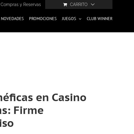
Compras y Reservas
CARRITO
NOVEDADES
PROMOCIONES
JUEGOS
CLUB WINNER
éficas en Casino
s: Firme
iso