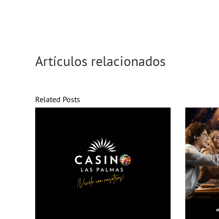
Artículos relacionados
Related Posts