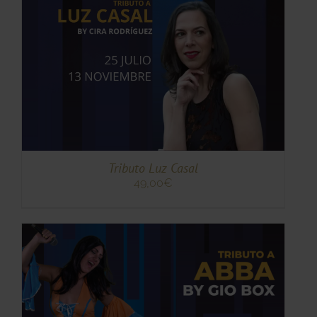
TO
ES
ES.
S
Tributo Luz Casal
49,00
€
TO