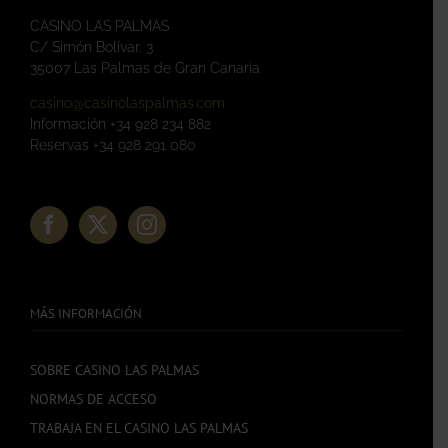
CASINO LAS PALMAS
C/ Simón Bolívar, 3
35007 Las Palmas de Gran Canaria
casino@casinolaspalmas.com
Información +34 928 234 882
Reservas +34 928 291 080
MÁS INFORMACIÓN
SOBRE CASINO LAS PALMAS
NORMAS DE ACCESO
TRABAJA EN EL CASINO LAS PALMAS