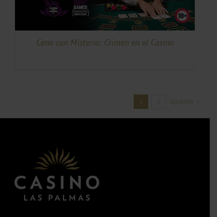
Cena con Misterio: Crimen en el Casino
1
2
Siguiente