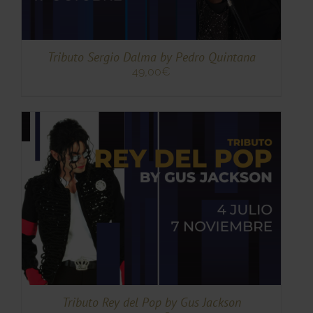
S
Tributo Sergio Dalma by Pedro Quintana
49,00
€
TO
TO
ES
ES.
S
Tributo Rey del Pop by Gus Jackson