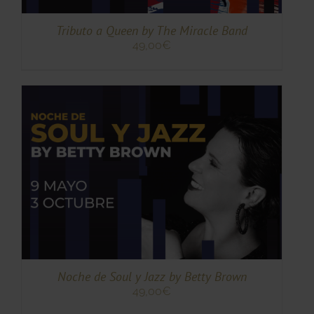
Tributo a Queen by The Miracle Band
49,00
€
TO
TO
ES
ES.
S
Noche de Soul y Jazz by Betty Brown
49,00
€