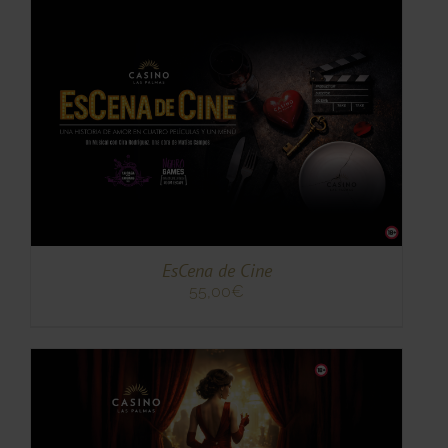
TO
TO
ES
ES.
S
EsCena de Cine
55,00
€
TO