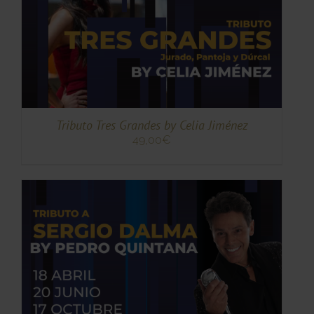
TO
ES
ES.
S
Tributo Tres Grandes by Celia Jiménez
49,00
€
TO
TO
ES
ES.