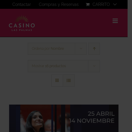
Saltar
Contactar
Compras y Reservas
CARRITO
al
contenido
Ordena por
Nombre
Mostrar
16 productos