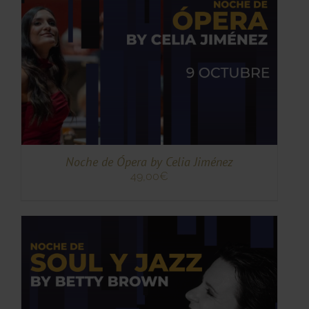
TO
ES
ES.
S
Noche de Ópera by Celia Jiménez
49,00
€
TO
TO