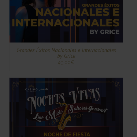
TO
ES
ES.
S
Grandes Éxitos Nacionales e Internacionales
by Grice
49,00
€
TO
TO
ES
ES.