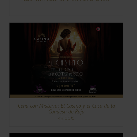
TO
ES
ES.
S
Cena con Misterio: El Casino y el Caso de la
Condesa de Rojo
49,00
€