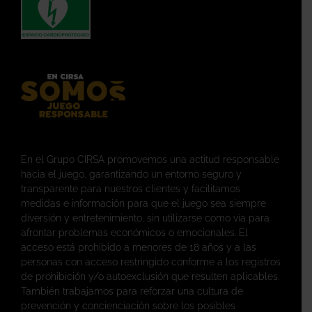
En el Grupo CIRSA promovemos una actitud responsable
hacia el juego, garantizando un entorno seguro y
transparente para nuestros clientes y facilitamos
medidas e información para que el juego sea siempre
diversión y entretenimiento, sin utilizarse como vía para
afrontar problemas económicos o emocionales. El
acceso está prohibido a menores de 18 años y a las
personas con acceso restringido conforme a los registros
de prohibición y/o autoexclusión que resulten aplicables.
También trabajamos para reforzar una cultura de
prevención y concienciación sobre los posibles