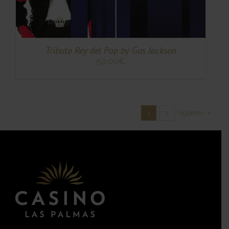
ES.
S
Tributo Rey del Pop by Gus Jackson
50,00
€
TO
1
2
Siguiente