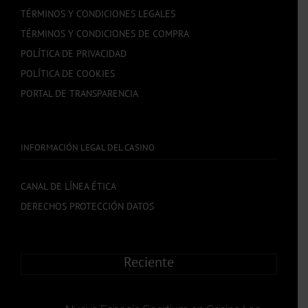
TÉRMINOS Y CONDICIONES LEGALES
TÉRMINOS Y CONDICIONES DE COMPRA
POLÍTICA DE PRIVACIDAD
POLÍTICA DE COOKIES
PORTAL DE TRANSPARENCIA
INFORMACIÓN LEGAL DEL CASINO
CANAL DE LÍNEA ÉTICA
DERECHOS PROTECCIÓN DATOS
Reciente