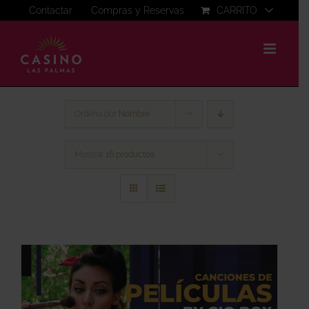
Saltar
Contactar
Compras y Reservas
CARRITO
al
contenido
Ordena por
Nombre
Mostrar
16 productos