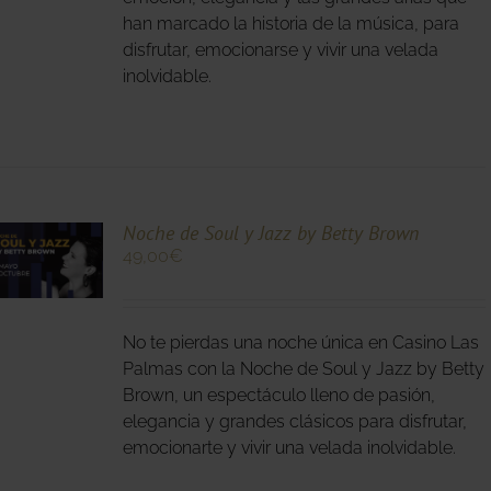
S
han marcado la historia de la música, para
disfrutar, emocionarse y vivir una velada
inolvidable.
O
Noche de Soul y Jazz by Betty Brown
49,00
€
O
No te pierdas una noche única en Casino Las
S
S.
Palmas con la Noche de Soul y Jazz by Betty
Brown, un espectáculo lleno de pasión,
S
elegancia y grandes clásicos para disfrutar,
emocionarte y vivir una velada inolvidable.