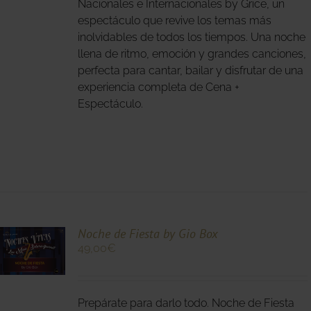
Nacionales e Internacionales by Grice, un
espectáculo que revive los temas más
S
inolvidables de todos los tiempos. Una noche
llena de ritmo, emoción y grandes canciones,
perfecta para cantar, bailar y disfrutar de una
experiencia completa de Cena +
Espectáculo.
O
Noche de Fiesta by Gio Box
49,00
€
O
Prepárate para darlo todo. Noche de Fiesta
S