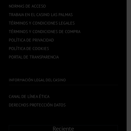
NORMAS DE ACCESO
TRABAJA EN EL CASINO LAS PALMAS
TÉRMINOS Y CONDICIONES LEGALES
TÉRMINOS Y CONDICIONES DE COMPRA
POLÍTICA DE PRIVACIDAD
POLÍTICA DE COOKIES
PORTAL DE TRANSPARENCIA
INFORMACIÓN LEGAL DEL CASINO
CANAL DE LÍNEA ÉTICA
DERECHOS PROTECCIÓN DATOS
Reciente