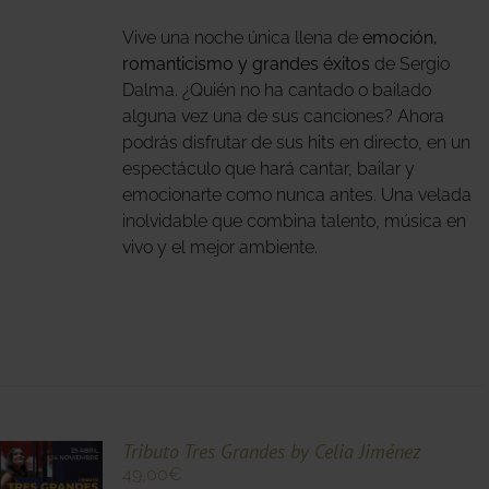
S
Vive una noche única llena de
emoción,
romanticismo y grandes éxitos
de Sergio
Dalma. ¿Quién no ha cantado o bailado
alguna vez una de sus canciones? Ahora
podrás disfrutar de sus hits en directo, en un
espectáculo que hará cantar, bailar y
emocionarte como nunca antes. Una velada
O
inolvidable que combina talento, música en
vivo y el mejor ambiente.
Tributo Tres Grandes by Celia Jiménez
49,00
€