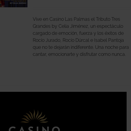
O
Vive en Casino Las Palmas el Tributo Tres
S
S.
Grandes by Celia Jiménez, un espectáculo
cargado de emoción, fuerza y los éxitos de
S
Rocío Jurado, Rocío Dúrcal e Isabel Pantoja
que no te dejarán indiferente. Una noche para
cantar, emocionarte y disfrutar como nunca.
O