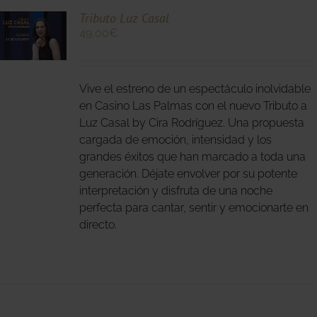
Tributo Luz Casal
49,00
€
O
Vive el estreno de un espectáculo inolvidable
S
S.
en Casino Las Palmas con el nuevo Tributo a
Luz Casal by Cira Rodríguez. Una propuesta
S
cargada de emoción, intensidad y los
grandes éxitos que han marcado a toda una
generación. Déjate envolver por su potente
interpretación y disfruta de una noche
perfecta para cantar, sentir y emocionarte en
directo.
O