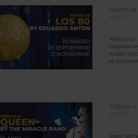
Noche de 
49,00
€
O
Arrancan las
O
Llega Noche 
S
música. Desd
.
es un homena
Tributo a
49,00
€
O
Siguen las N
O