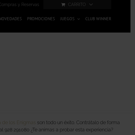
Compras y Reservas
CARRITO
NOVEDADES
PROMOCIONES
JUEGOS
CLUB WINNER
 de los Enigmas
son todo un éxito. Contrátalo de forma
l 928 291080 ¿Te animas a probar esta experiencia?