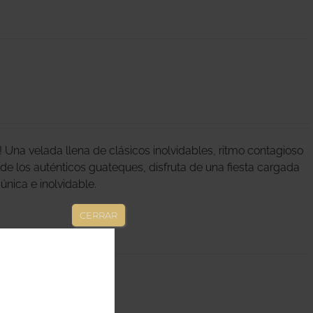
Una velada llena de clásicos inolvidables, ritmo contagioso
u de los auténticos guateques, disfruta de una fiesta cargada
a única e inolvidable.
CERRAR