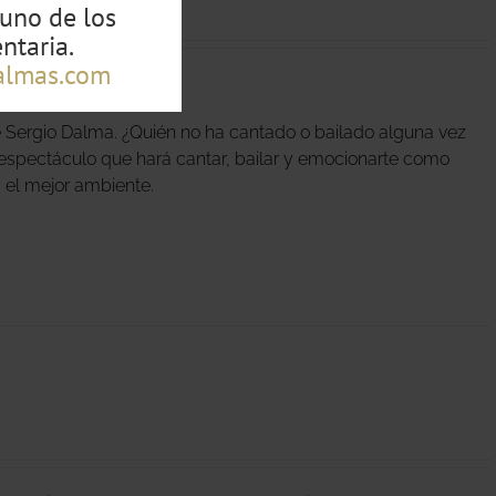
guno de los
ntaria.
almas.com
Quintana!
 Sergio Dalma. ¿Quién no ha cantado o bailado alguna vez
n espectáculo que hará cantar, bailar y emocionarte como
 el mejor ambiente.