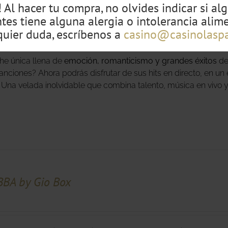
 Al hacer tu compra, no olvides indicar si al
ntes tiene alguna alergia o intolerancia alime
quier duda, escríbenos a
casino@casinolasp
 vez en Casino Las Palmas: Tributo a Sergio Dalma by Pedro 
he única llena de
emoción, romanticismo y grandes éxitos
de
anciones? Ahora podrás disfrutar de sus hits en directo, en u
 Una velada inolvidable que combina talento, música en vivo y
BBA by Gio Box