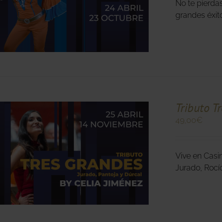
No te pierda
O
grandes éxito
S
.
Tributo T
49,00
€
O
Vive en Casi
O
Jurado, Rocí
S
.