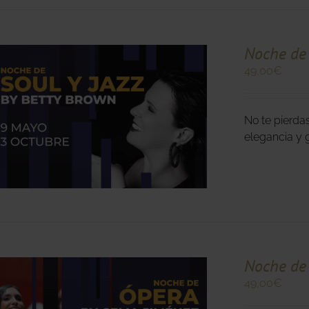
Noche de 
49,00
€
O
No te pierda
O
elegancia y 
S
.
Noche de 
49,00
€
O