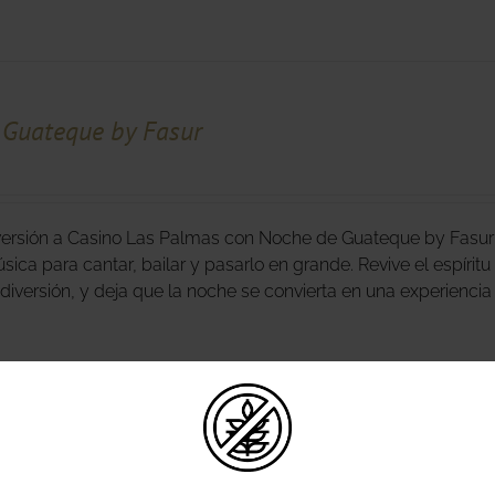
 Guateque by Fasur
iversión a Casino Las Palmas con Noche de Guateque by Fasur! 
sica para cantar, bailar y pasarlo en grande. Revive el espírit
 diversión, y deja que la noche se convierta en una experienci
ergio Dalma by Pedro Quintana