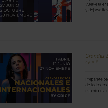
Vuelve la en
S
y dejarse lle
.
Grandes É
O
49,00
€
Prepárate pa
O
de todos los
S
experiencia 
.