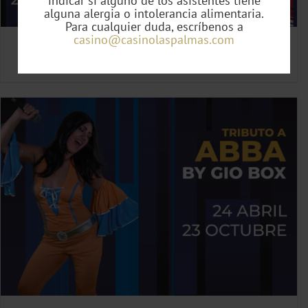
indicar si alguno de los asistentes tiene
alguna alergia o intolerancia alimentaria.
Para cualquier duda, escríbenos a
casino@casinolaspalmas.com
Tributo a Queen by The Miracle Band
49,00
€