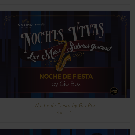
Noche de Fiesta by Gio Box
49,00
€