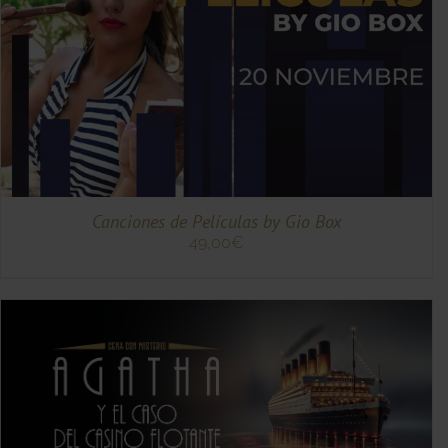
Canciones de Películas by Gio Box
49,00
€