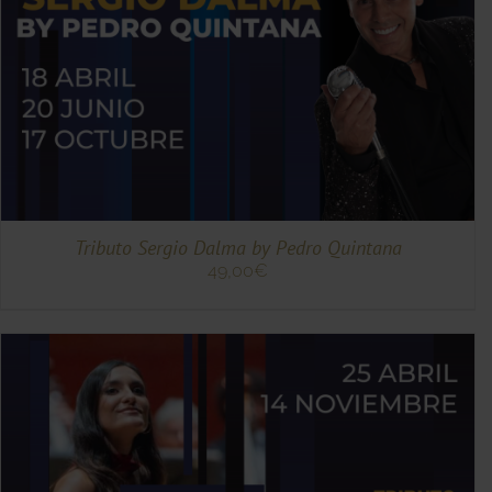
Tributo Sergio Dalma by Pedro Quintana
49,00
€