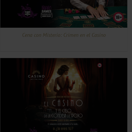
Cena con Misterio: Crimen en el Casino