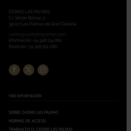
CASINO LAS PALMAS
C/ Simón Bolívar, 3
35007 Las Palmas de Gran Canaria
casino@casinolaspalmas.com
Información +34 928 234 882
Reservas +34 928 291 080
MÁS INFORMACIÓN
SOBRE CASINO LAS PALMAS
NORMAS DE ACCESO
TRABAJA EN EL CASINO LAS PALMAS