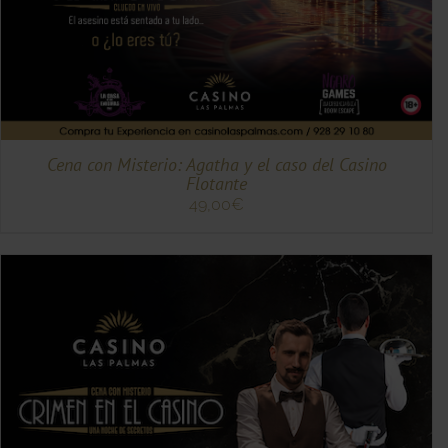
Cena con Misterio: Agatha y el caso del Casino
Flotante
49,00
€