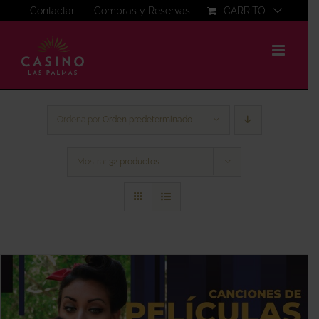
Saltar
Contactar
Compras y Reservas
CARRITO
al
contenido
Ordena por
Orden predeterminado
Mostrar
32 productos