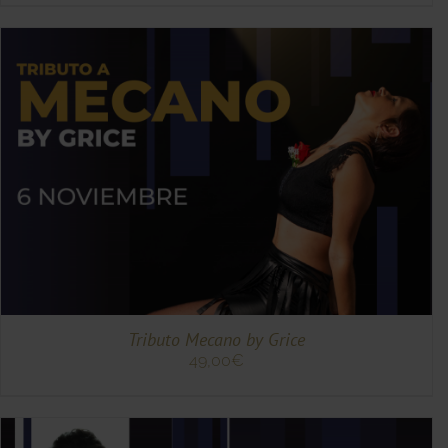
Tributo Mecano by Grice
49,00
€