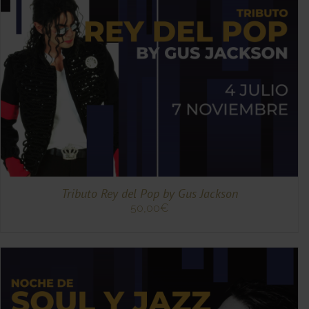
Tributo Rey del Pop by Gus Jackson
50,00
€