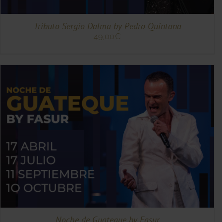
Tributo Sergio Dalma by Pedro Quintana
49,00
€
Noche de Guateque by Fasur