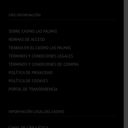
MÁS INFORMACIÓN
SOBRE CASINO LAS PALMAS
NORMAS DE ACCESO
TRABAJA EN EL CASINO LAS PALMAS
TÉRMINOS Y CONDICIONES LEGALES
TÉRMINOS Y CONDICIONES DE COMPRA
POLÍTICA DE PRIVACIDAD
POLÍTICA DE COOKIES
PORTAL DE TRANSPARENCIA
INFORMACIÓN LEGAL DEL CASINO
CANAL DE LÍNEA ÉTICA