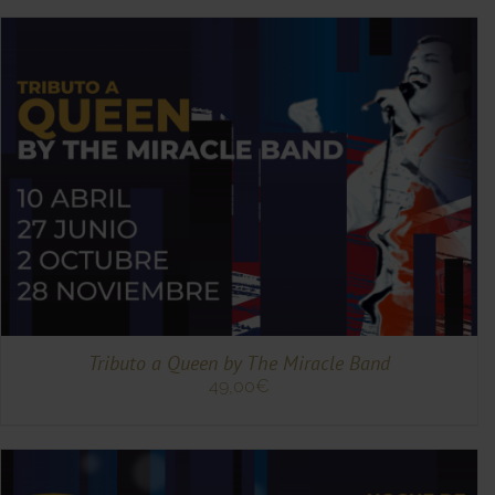
Tributo a Queen by The Miracle Band
49,00
€