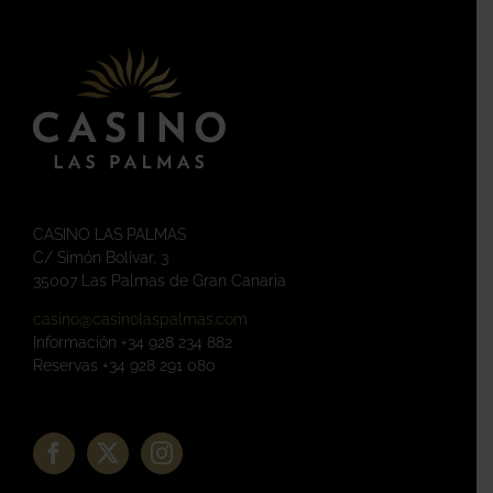
CASINO LAS PALMAS
C/ Simón Bolívar, 3
35007 Las Palmas de Gran Canaria
casino@casinolaspalmas.com
Información +34 928 234 882
Reservas +34 928 291 080