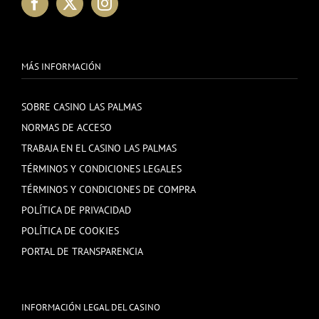
MÁS INFORMACIÓN
SOBRE CASINO LAS PALMAS
NORMAS DE ACCESO
TRABAJA EN EL CASINO LAS PALMAS
TÉRMINOS Y CONDICIONES LEGALES
TÉRMINOS Y CONDICIONES DE COMPRA
POLÍTICA DE PRIVACIDAD
POLÍTICA DE COOKIES
PORTAL DE TRANSPARENCIA
INFORMACIÓN LEGAL DEL CASINO