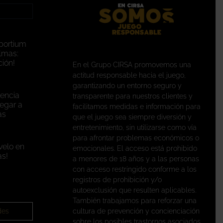
portium
lmas:
ión!
En el Grupo CIRSA promovemos una
actitud responsable hacia el juego,
garantizando un entorno seguro y
encia
transparente para nuestros clientes y
legar a
facilitamos medidas e información para
as
que el juego sea siempre diversión y
entretenimiento, sin utilizarse como vía
para afrontar problemas económicos o
velo en
emocionales. El acceso está prohibido
s!
a menores de 18 años y a las personas
con acceso restringido conforme a los
registros de prohibición y/o
autoexclusión que resulten aplicables.
También trabajamos para reforzar una
des
cultura de prevención y concienciación
sobre los posibles trastornos asociados