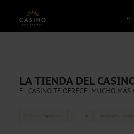
Saltar
al
contenido
EL 
LA TIENDA DEL CASIN
EL CASINO TE OFRECE ¡MUCHO MÁS 
Ordena por
Popularidad
Mostrar
48 productos