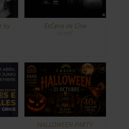
MÚLTIPLES
VARIANTES.
LAS
OPCIONES
EsCena de Cine
z by
SE
PUEDEN
55,00
€
ELEGIR
EN
LA
PÁGINA
DE
PRODUCTO
IÓN
/
HALLOWEEN PARTY