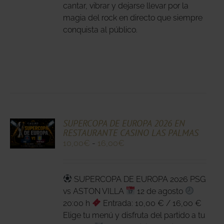
cantar, vibrar y dejarse llevar por la
NA
magia del rock en directo que siempre
DUCTO
conquista al público.
CIONA
SUPERCOPA DE EUROPA 2026 EN
RESTAURANTE CASINO LAS PALMAS
N
Rango
10,00
€
-
16,00
€
DUCTO
de
LES
E
precios:
IPLES
desde
SUPERCOPA DE EUROPA 2026 PSG
ANTES.
10,00€
vs ASTON VILLA
12 de agosto
IONES
hasta
20:00 h
Entrada: 10,00 € / 16,00 €
16,00€
Elige tu menú y disfruta del partido a tu
DEN