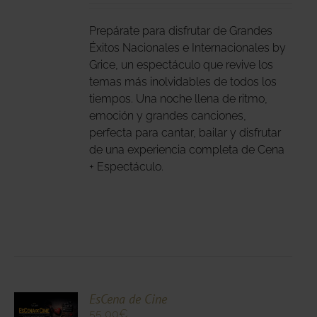
E
IPLES
Prepárate para disfrutar de Grandes
ANTES.
Éxitos Nacionales e Internacionales by
IONES
Grice, un espectáculo que revive los
temas más inolvidables de todos los
DEN
tiempos. Una noche llena de ritmo,
IR
emoción y grandes canciones,
perfecta para cantar, bailar y disfrutar
NA
de una experiencia completa de Cena
+ Espectáculo.
DUCTO
CIONA
EsCena de Cine
55,00
€
N