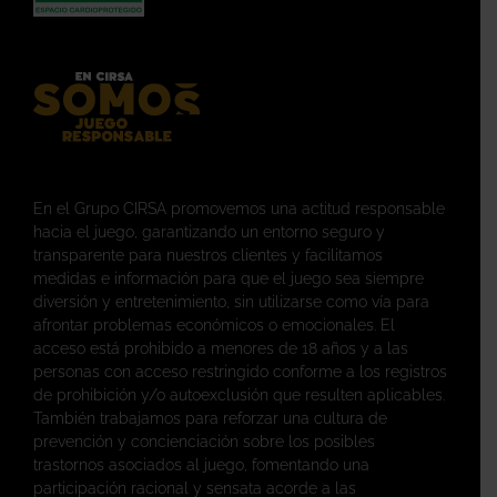
En el Grupo CIRSA promovemos una actitud responsable
hacia el juego, garantizando un entorno seguro y
transparente para nuestros clientes y facilitamos
medidas e información para que el juego sea siempre
diversión y entretenimiento, sin utilizarse como vía para
afrontar problemas económicos o emocionales. El
acceso está prohibido a menores de 18 años y a las
personas con acceso restringido conforme a los registros
de prohibición y/o autoexclusión que resulten aplicables.
También trabajamos para reforzar una cultura de
prevención y concienciación sobre los posibles
trastornos asociados al juego, fomentando una
participación racional y sensata acorde a las