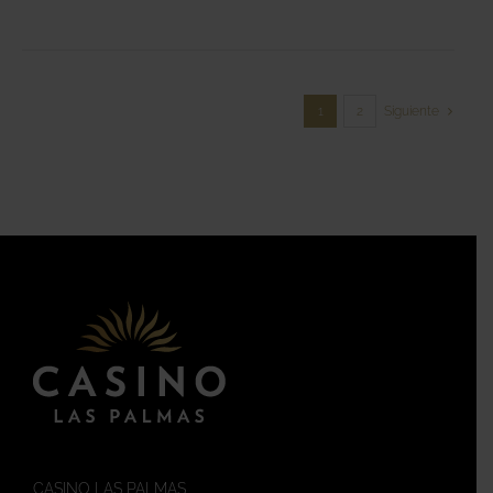
1
2
Siguiente
CASINO LAS PALMAS