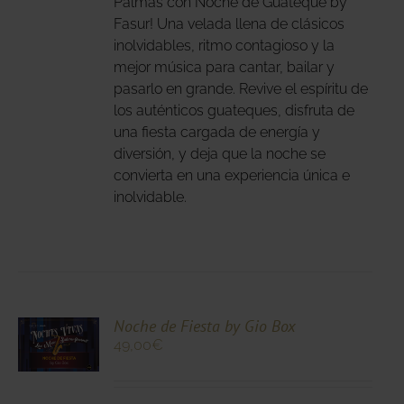
Palmas con Noche de Guateque by
Fasur! Una velada llena de clásicos
IONES
inolvidables, ritmo contagioso y la
DEN
mejor música para cantar, bailar y
IR
pasarlo en grande. Revive el espíritu de
los auténticos guateques, disfruta de
una fiesta cargada de energía y
NA
diversión, y deja que la noche se
DUCTO
convierta en una experiencia única e
inolvidable.
CIONA
Noche de Fiesta by Gio Box
49,00
€
N
DUCTO
LES
E