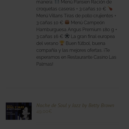
manera:
Menú Parisien Ración de
IR
croquetas caseras + 3 cañas 10 €
Menú Villans Tiras de pollo crujientes +
NA
3 cañas 10 €
Menú Campeón
Hamburguesa Angus Premium 180 g +
DUCTO
3 cañas 16 €
La gran final europea
del verano
Buen fútbol, buena
compañía y las mejores ofertas. ¡Te
esperamos en Restaurante Casino Las
Palmas!
CIONA
Noche de Soul y Jazz by Betty Brown
49,00
€
N
DUCTO
LES
E