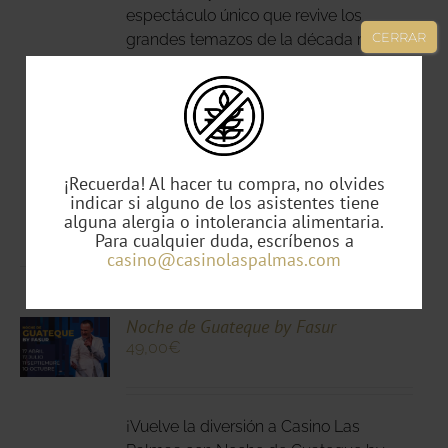
IR
espectáculo único que revive los
CERRAR
grandes temazos de la década más
icónica de la música. Desde los hits del
NA
pop y rock que marcaron tu juventud
DUCTO
hasta esos clásicos que siguen
haciéndonos cantar y bailar, esta
noche es un homenaje a la diversión, la
¡Recuerda! Al hacer tu compra, no olvides
nostalgia y la energía de los años 80.
indicar si alguno de los asistentes tiene
alguna alergia o intolerancia alimentaria.
Para cualquier duda, escríbenos a
casino@casinolaspalmas.com
CIONA
Noche de Guateque by Fasur
49,00
€
N
DUCTO
LES
E
IPLES
¡Vuelve la diversión a Casino Las
ANTES.