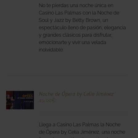
IPLES
No te pierdas una noche única en
ANTES.
Casino Las Palmas con la Noche de
Soul y Jazz by Betty Brown, un
IONES
espectáculo lleno de pasión, elegancia
DEN
y grandes clásicos para disfrutar,
IR
emocionarte y vivir una velada
inolvidable.
NA
DUCTO
CIONA
Noche de Ópera by Celia Jiménez
49,00
€
N
DUCTO
LES
E
IPLES
Llega a Casino Las Palmas la Noche
ANTES.
de Ópera by Celia Jiménez, una noche