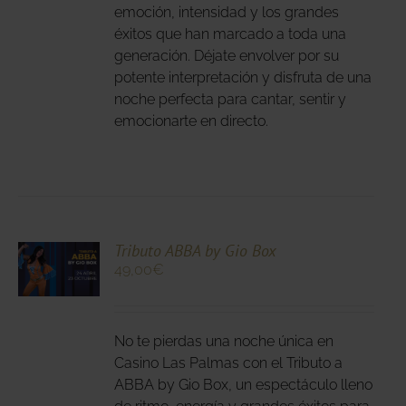
DEN
emoción, intensidad y los grandes
IR
éxitos que han marcado a toda una
generación. Déjate envolver por su
potente interpretación y disfruta de una
NA
noche perfecta para cantar, sentir y
DUCTO
emocionarte en directo.
CIONA
Tributo ABBA by Gio Box
49,00
€
N
DUCTO
LES
E
IPLES
No te pierdas una noche única en
ANTES.
Casino Las Palmas con el Tributo a
ABBA by Gio Box, un espectáculo lleno
IONES