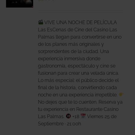
DUCTO
LES
E
IPLES
VIVE UNA NOCHE DE PELÍCULA
ANTES.
Las EsCenas de Cine del Casino Las
Palmas llegan para convertirse en uno
IONES
de los planes más originales y
DEN
sorprendentes de la ciudad. Una
IR
experiencia inmersiva donde
gastronomía, espectáculo y cine se
fusionan para crear una velada única.
NA
Lo más especial: el público decide el
DUCTO
final de la historia, convirtiendo cada
noche en una experiencia irrepetible.
No dejes que te lo cuenten. Reserva ya
tu experiencia en Restaurante Casino
Las Palmas.
+18
Viernes 25 de
Septiembre · 21:00h