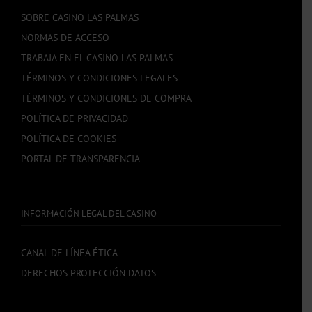
SOBRE CASINO LAS PALMAS
NORMAS DE ACCESO
TRABAJA EN EL CASINO LAS PALMAS
TÉRMINOS Y CONDICIONES LEGALES
TÉRMINOS Y CONDICIONES DE COMPRA
POLÍTICA DE PRIVACIDAD
POLÍTICA DE COOKIES
PORTAL DE TRANSPARENCIA
INFORMACIÓN LEGAL DEL CASINO
CANAL DE LÍNEA ÉTICA
DERECHOS PROTECCIÓN DATOS