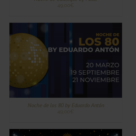
49,00
€
TO
TO
ES
ES.
S
Noche de los 80 by Eduardo Antón
49,00
€