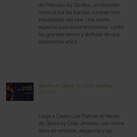
ANTES.
de Películas by Gio Box, un recorrido
musical por las bandas sonoras más
IONES
inolvidables del cine. Una noche
DEN
especial para revivir emociones, cantar
IR
los grandes temas y disfrutar de una
experiencia única.
NA
DUCTO
CIONA
Noche de Ópera by Celia Jiménez
49,00
€
N
DUCTO
LES
E
IPLES
Llega a Casino Las Palmas la Noche
ANTES.
de Ópera by Celia Jiménez, una noche
llena de emoción, elegancia y las
IONES