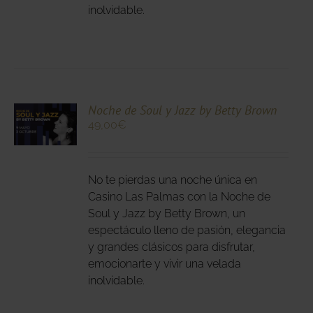
inolvidable.
NA
DUCTO
CIONA
Noche de Soul y Jazz by Betty Brown
49,00
€
N
DUCTO
LES
E
IPLES
No te pierdas una noche única en
ANTES.
Casino Las Palmas con la Noche de
Soul y Jazz by Betty Brown, un
IONES
espectáculo lleno de pasión, elegancia
DEN
y grandes clásicos para disfrutar,
IR
emocionarte y vivir una velada
inolvidable.
NA