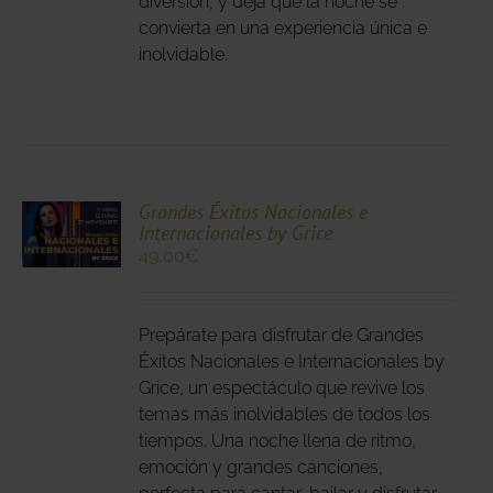
diversión, y deja que la noche se
DUCTO
convierta en una experiencia única e
inolvidable.
CIONA
Grandes Éxitos Nacionales e
Internacionales by Grice
N
49,00
€
DUCTO
LES
E
IPLES
Prepárate para disfrutar de Grandes
ANTES.
Éxitos Nacionales e Internacionales by
IONES
Grice, un espectáculo que revive los
temas más inolvidables de todos los
DEN
tiempos. Una noche llena de ritmo,
IR
emoción y grandes canciones,