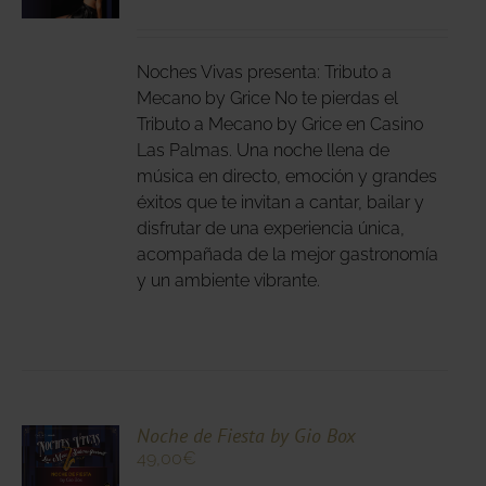
DUCTO
LES
E
IPLES
Noches Vivas presenta: Tributo a
ANTES.
Mecano by Grice No te pierdas el
Tributo a Mecano by Grice en Casino
IONES
Las Palmas. Una noche llena de
DEN
música en directo, emoción y grandes
IR
éxitos que te invitan a cantar, bailar y
disfrutar de una experiencia única,
acompañada de la mejor gastronomía
NA
y un ambiente vibrante.
DUCTO
CIONA
Noche de Fiesta by Gio Box
49,00
€
N