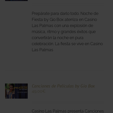
DUCTO
LES
E
IPLES
Prepárate para darlo todo. Noche de
ANTES.
Fiesta by Gio Box aterriza en Casino
Las Palmas con una explosión de
IONES
música, ritmo y grandes éxitos que
DEN
convertirán la noche en pura
IR
celebración. La fiesta se vive en Casino
Las Palmas
NA
DUCTO
CIONA
Canciones de Películas by Gio Box
49,00
€
N
DUCTO
LES
E
IPLES
Casino Las Palmas presenta Canciones