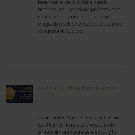
IR
legendarios de la icónica banda
británica, en una velada perfecta para
cantar, vibrar y dejarse llevar por la
NA
magia del rock en directo que siempre
DUCTO
conquista al público.
CIONA
Noche de los 80 by Eduardo Antón
49,00
€
N
DUCTO
LES
E
IPLES
Arrancan las Noches Vivas en Casino
ANTES.
Las Palmas, la nueva propuesta de
entretenimiento para este 2026, y lo
IONES