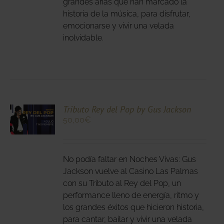
grandes arias que han marcado la
DEN
historia de la música, para disfrutar,
IR
emocionarse y vivir una velada
inolvidable.
NA
DUCTO
CIONA
Tributo Rey del Pop by Gus Jackson
50,00
€
N
DUCTO
LES
E
IPLES
No podía faltar en Noches Vivas: Gus
ANTES.
Jackson vuelve al Casino Las Palmas
con su Tributo al Rey del Pop, un
IONES
performance lleno de energía, ritmo y
DEN
los grandes éxitos que hicieron historia,
IR
para cantar, bailar y vivir una velada