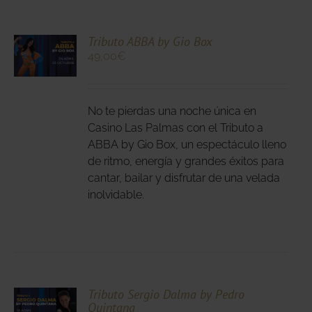
CIONA
Tributo ABBA by Gio Box
49,00
€
N
DUCTO
LES
E
IPLES
No te pierdas una noche única en
ANTES.
Casino Las Palmas con el Tributo a
ABBA by Gio Box, un espectáculo lleno
IONES
de ritmo, energía y grandes éxitos para
DEN
cantar, bailar y disfrutar de una velada
IR
inolvidable.
NA
DUCTO
CIONA
Tributo Sergio Dalma by Pedro
Quintana
N