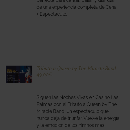
perfecta para cantar, bailar y disfrutar
NA
de una experiencia completa de Cena
+ Espectáculo.
DUCTO
CIONA
Tributo a Queen by The Miracle Band
49,00
€
N
DUCTO
LES
E
IPLES
Siguen las Noches Vivas en Casino Las
ANTES.
Palmas con el Tributo a Queen by The
Miracle Band, un espectáculo que
IONES
nunca deja de triunfar. Vuelve la energía
DEN
y la emoción de los himnos más