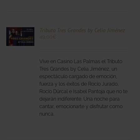
DUCTO
CIONA
Tributo Tres Grandes by Celia Jiménez
49,00
€
N
DUCTO
LES
E
IPLES
Vive en Casino Las Palmas el Tributo
ANTES.
Tres Grandes by Celia Jiménez, un
espectáculo cargado de emoción,
IONES
fuerza y los éxitos de Rocío Jurado,
DEN
Rocío Dúrcal e Isabel Pantoja que no te
IR
dejarán indiferente. Una noche para
cantar, emocionarte y disfrutar como
nunca.
NA
DUCTO