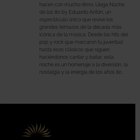
hacen con mucho ritmo. Llega Noche
DEN
de los 80 by Eduardo Antón, un
IR
espectáculo único que revive los
grandes temazos de la década más
icónica de la música. Desde los hits del
NA
pop y rock que marcaron tu juventud
DUCTO
hasta esos clásicos que siguen
haciéndonos cantar y bailar, esta
noche es un homenaje a la diversión, la
nostalgia y la energía de los años 80.