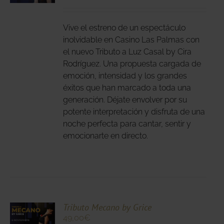
DUCTO
LES
E
IPLES
Vive el estreno de un espectáculo
ANTES.
inolvidable en Casino Las Palmas con
el nuevo Tributo a Luz Casal by Cira
IONES
Rodríguez. Una propuesta cargada de
DEN
emoción, intensidad y los grandes
IR
éxitos que han marcado a toda una
generación. Déjate envolver por su
potente interpretación y disfruta de una
NA
noche perfecta para cantar, sentir y
DUCTO
emocionarte en directo.
CIONA
Tributo Mecano by Grice
49,00
€
N