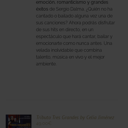
emoción, romanticismo y grandes
éxitos
de Sergio Dalma. ¿Quién no ha
NA
cantado o bailado alguna vez una de
sus canciones? Ahora podrás disfrutar
DUCTO
de sus hits en directo, en un
espectáculo que hará cantar, bailar y
emocionarte como nunca antes. Una
velada inolvidable que combina
talento, música en vivo y el mejor
ambiente.
CIONA
Tributo Tres Grandes by Celia Jiménez
49,00
€
N