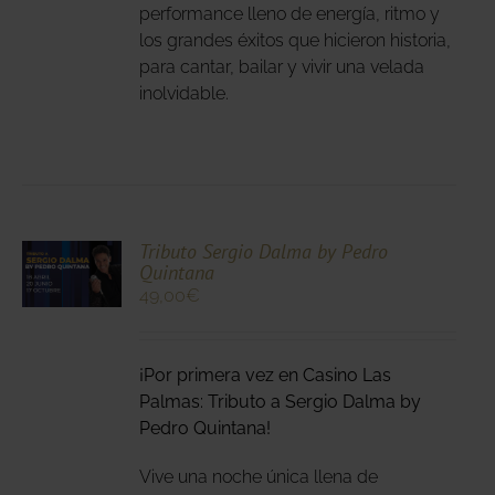
performance lleno de energía, ritmo y
DEN
los grandes éxitos que hicieron historia,
IR
para cantar, bailar y vivir una velada
inolvidable.
NA
DUCTO
CIONA
Tributo Sergio Dalma by Pedro
Quintana
N
49,00
€
DUCTO
LES
E
IPLES
¡Por primera vez en Casino Las
ANTES.
Palmas: Tributo a Sergio Dalma by
IONES
Pedro Quintana!
DEN
Vive una noche única llena de
IR