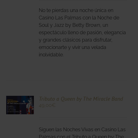
E
IPLES
No te pierdas una noche única en
ANTES.
Casino Las Palmas con la Noche de
Soul y Jazz by Betty Brown, un
IONES
espectáculo lleno de pasión, elegancia
DEN
y grandes clásicos para disfrutar,
IR
emocionarte y vivir una velada
inolvidable.
NA
DUCTO
CIONA
Tributo a Queen by The Miracle Band
49,00
€
N
DUCTO
LES
E
IPLES
Siguen las Noches Vivas en Casino Las
ANTES.
Palmas con el Tributo a Queen by The