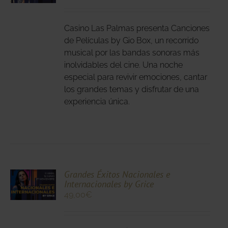
DUCTO
LES
E
IPLES
Casino Las Palmas presenta Canciones
ANTES.
de Películas by Gio Box, un recorrido
musical por las bandas sonoras más
IONES
inolvidables del cine. Una noche
DEN
especial para revivir emociones, cantar
IR
los grandes temas y disfrutar de una
experiencia única.
NA
DUCTO
CIONA
Grandes Éxitos Nacionales e
Internacionales by Grice
N
49,00
€
DUCTO
LES
E
IPLES