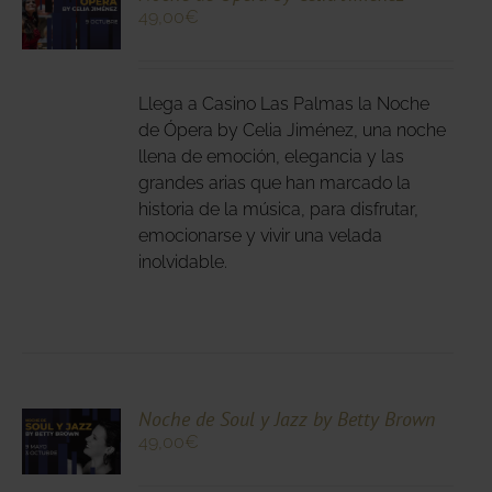
49,00
€
N
DUCTO
LES
E
IPLES
Llega a Casino Las Palmas la Noche
ANTES.
de Ópera by Celia Jiménez, una noche
llena de emoción, elegancia y las
IONES
grandes arias que han marcado la
DEN
historia de la música, para disfrutar,
IR
emocionarse y vivir una velada
inolvidable.
NA
DUCTO
CIONA
Noche de Soul y Jazz by Betty Brown
49,00
€
N
DUCTO
LES