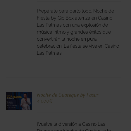
LES
E
IPLES
Prepárate para darlo todo. Noche de
ANTES.
Fiesta by Gio Box aterriza en Casino
Las Palmas con una explosión de
IONES
música, ritmo y grandes éxitos que
DEN
convertirán la noche en pura
IR
celebración. La fiesta se vive en Casino
Las Palmas
NA
DUCTO
CIONA
Noche de Guateque by Fasur
49,00
€
N
DUCTO
LES
E
IPLES
¡Vuelve la diversión a Casino Las
ANTES.