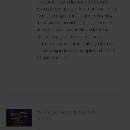
Prepárate para disfrutar de Grandes
ANTES.
Éxitos Nacionales e Internacionales by
IONES
Grice, un espectáculo que revive los
temas más inolvidables de todos los
DEN
tiempos. Una noche llena de ritmo,
IR
emoción y grandes canciones,
perfecta para cantar, bailar y disfrutar
NA
de una experiencia completa de Cena
+ Espectáculo.
DUCTO
CIONA
Noche de Fiesta by Gio Box
49,00
€
N
DUCTO