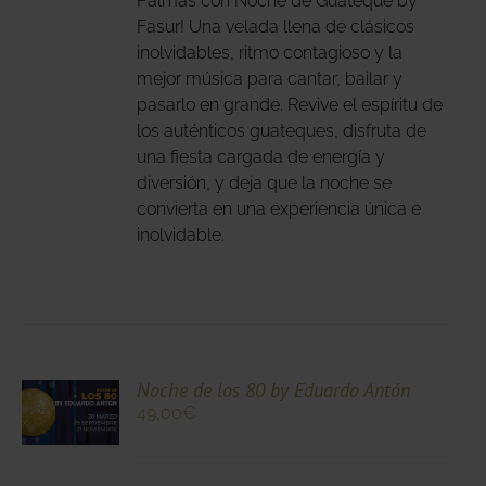
Palmas con Noche de Guateque by
Fasur! Una velada llena de clásicos
IONES
inolvidables, ritmo contagioso y la
DEN
mejor música para cantar, bailar y
IR
pasarlo en grande. Revive el espíritu de
los auténticos guateques, disfruta de
una fiesta cargada de energía y
NA
diversión, y deja que la noche se
DUCTO
convierta en una experiencia única e
inolvidable.
CIONA
Noche de los 80 by Eduardo Antón
49,00
€
N
DUCTO
LES
E