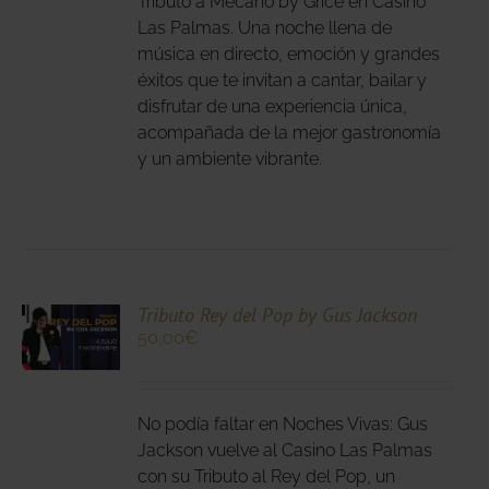
Tributo a Mecano by Grice en Casino
IONES
Las Palmas. Una noche llena de
DEN
música en directo, emoción y grandes
IR
éxitos que te invitan a cantar, bailar y
disfrutar de una experiencia única,
acompañada de la mejor gastronomía
NA
y un ambiente vibrante.
DUCTO
CIONA
Tributo Rey del Pop by Gus Jackson
50,00
€
N
DUCTO
LES
E
IPLES
No podía faltar en Noches Vivas: Gus
ANTES.
Jackson vuelve al Casino Las Palmas
con su Tributo al Rey del Pop, un
IONES