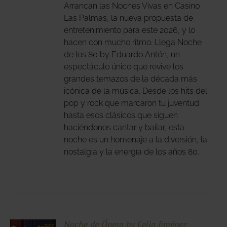
IPLES
Arrancan las Noches Vivas en Casino
ANTES.
Las Palmas, la nueva propuesta de
entretenimiento para este 2026, y lo
IONES
hacen con mucho ritmo. Llega Noche
DEN
de los 80 by Eduardo Antón, un
IR
espectáculo único que revive los
grandes temazos de la década más
icónica de la música. Desde los hits del
NA
pop y rock que marcaron tu juventud
DUCTO
hasta esos clásicos que siguen
haciéndonos cantar y bailar, esta
noche es un homenaje a la diversión, la
nostalgia y la energía de los años 80.
CIONA
Noche de Ópera by Celia Jiménez