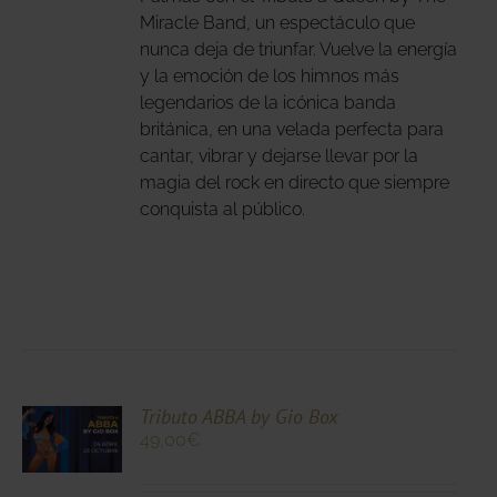
Miracle Band, un espectáculo que
IONES
nunca deja de triunfar. Vuelve la energía
DEN
y la emoción de los himnos más
IR
legendarios de la icónica banda
británica, en una velada perfecta para
cantar, vibrar y dejarse llevar por la
NA
magia del rock en directo que siempre
DUCTO
conquista al público.
CIONA
Tributo ABBA by Gio Box
49,00
€
N
DUCTO
LES