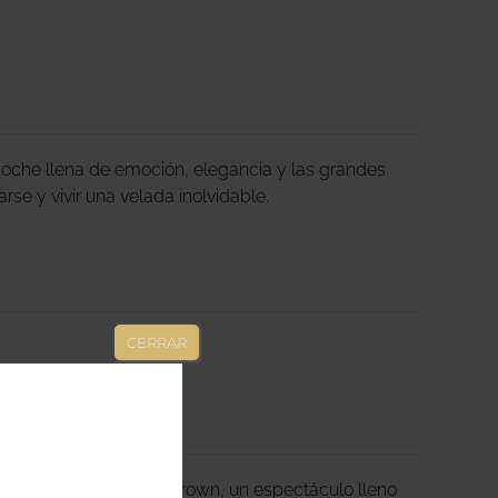
oche llena de emoción, elegancia y las grandes
arse y vivir una velada inolvidable.
CERRAR
Soul y Jazz by Betty Brown, un espectáculo lleno