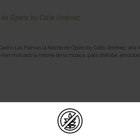
de Ópera by Celia Jiménez
Casino Las Palmas la Noche de Ópera by Celia Jiménez, una n
e han marcado la historia de la música, para disfrutar, emocion
de Soul y Jazz by Betty Brown
erdas una noche única en Casino Las Palmas con la Noche de 