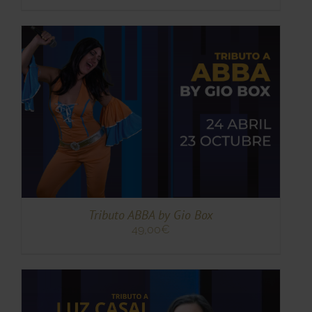
TO
TO
ES
ES.
S
Tributo ABBA by Gio Box
49,00
€
TO