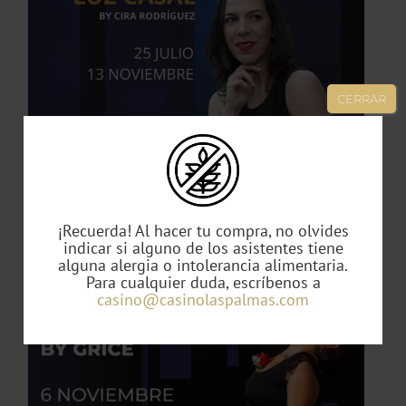
TO
CERRAR
ES
ES.
S
Tributo Luz Casal
49,00
€
¡Recuerda! Al hacer tu compra, no olvides
indicar si alguno de los asistentes tiene
alguna alergia o intolerancia alimentaria.
Para cualquier duda, escríbenos a
TO
casino@casinolaspalmas.com
TO