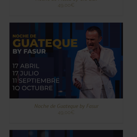
49,00
€
TO
TO
ES
ES.
S
Noche de Guateque by Fasur
49,00
€