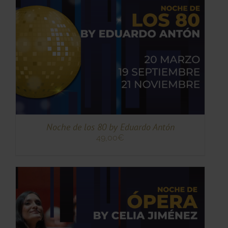
TO
TO
ES
ES.
S
Noche de los 80 by Eduardo Antón
49,00
€
TO