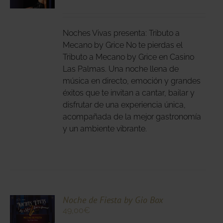
DUCTO
LES
E
IPLES
Noches Vivas presenta: Tributo a
ANTES.
Mecano by Grice No te pierdas el
Tributo a Mecano by Grice en Casino
IONES
Las Palmas. Una noche llena de
DEN
música en directo, emoción y grandes
IR
éxitos que te invitan a cantar, bailar y
disfrutar de una experiencia única,
acompañada de la mejor gastronomía
NA
y un ambiente vibrante.
DUCTO
CIONA
Noche de Fiesta by Gio Box
49,00
€
N