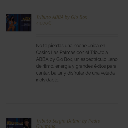
CIONA
Tributo ABBA by Gio Box
49,00
€
N
DUCTO
LES
E
IPLES
No te pierdas una noche única en
ANTES.
Casino Las Palmas con el Tributo a
ABBA by Gio Box, un espectáculo lleno
IONES
de ritmo, energía y grandes éxitos para
DEN
cantar, bailar y disfrutar de una velada
IR
inolvidable.
NA
DUCTO
CIONA
Tributo Sergio Dalma by Pedro
Quintana
N