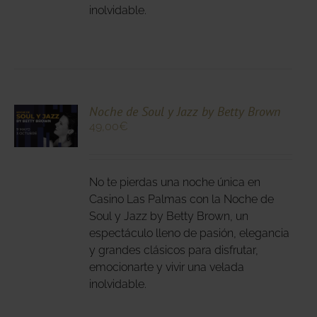
inolvidable.
NA
DUCTO
CIONA
Noche de Soul y Jazz by Betty Brown
49,00
€
N
DUCTO
LES
E
IPLES
No te pierdas una noche única en
ANTES.
Casino Las Palmas con la Noche de
Soul y Jazz by Betty Brown, un
IONES
espectáculo lleno de pasión, elegancia
DEN
y grandes clásicos para disfrutar,
IR
emocionarte y vivir una velada
inolvidable.
NA