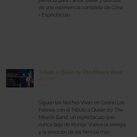
perfecta para cantar, bailar y disfrutar
NA
de una experiencia completa de Cena
+ Espectáculo.
DUCTO
CIONA
Tributo a Queen by The Miracle Band
49,00
€
N
DUCTO
LES
E
IPLES
Siguen las Noches Vivas en Casino Las
ANTES.
Palmas con el Tributo a Queen by The
Miracle Band, un espectáculo que
IONES
nunca deja de triunfar. Vuelve la energía
DEN
y la emoción de los himnos más