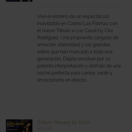
DUCTO
LES
E
IPLES
Vive el estreno de un espectáculo
ANTES.
inolvidable en Casino Las Palmas con
el nuevo Tributo a Luz Casal by Cira
IONES
Rodríguez. Una propuesta cargada de
DEN
emoción, intensidad y los grandes
IR
éxitos que han marcado a toda una
generación. Déjate envolver por su
potente interpretación y disfruta de una
NA
noche perfecta para cantar, sentir y
DUCTO
emocionarte en directo.
CIONA
Tributo Mecano by Grice
49,00
€
N