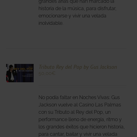
grandes arias que han marcado la
DEN
historia de la música, para disfrutar,
IR
emocionarse y vivir una velada
inolvidable.
NA
DUCTO
CIONA
Tributo Rey del Pop by Gus Jackson
50,00
€
N
DUCTO
LES
E
IPLES
No podía faltar en Noches Vivas: Gus
ANTES.
Jackson vuelve al Casino Las Palmas
con su Tributo al Rey del Pop, un
IONES
performance lleno de energía, ritmo y
DEN
los grandes éxitos que hicieron historia,
IR
para cantar, bailar y vivir una velada