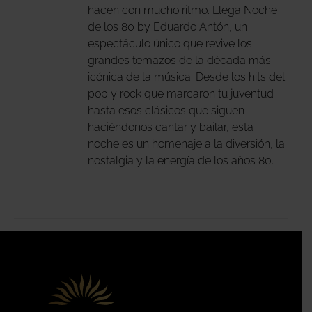
hacen con mucho ritmo. Llega Noche
DEN
de los 80 by Eduardo Antón, un
IR
espectáculo único que revive los
grandes temazos de la década más
icónica de la música. Desde los hits del
NA
pop y rock que marcaron tu juventud
DUCTO
hasta esos clásicos que siguen
haciéndonos cantar y bailar, esta
noche es un homenaje a la diversión, la
nostalgia y la energía de los años 80.