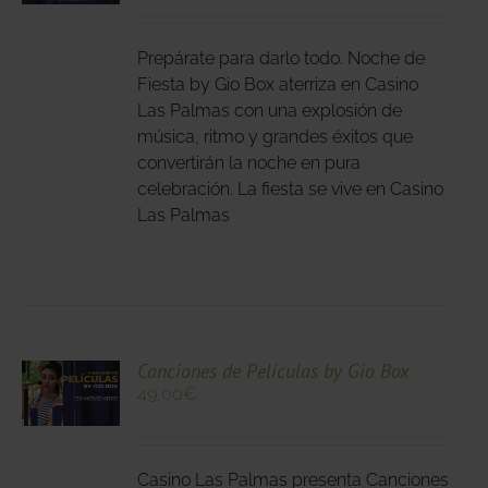
DUCTO
LES
E
IPLES
Prepárate para darlo todo. Noche de
ANTES.
Fiesta by Gio Box aterriza en Casino
Las Palmas con una explosión de
IONES
música, ritmo y grandes éxitos que
DEN
convertirán la noche en pura
IR
celebración. La fiesta se vive en Casino
Las Palmas
NA
DUCTO
CIONA
Canciones de Películas by Gio Box
49,00
€
N
DUCTO
LES
E
IPLES
Casino Las Palmas presenta Canciones