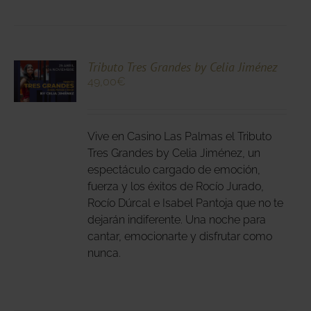
DUCTO
CIONA
Tributo Tres Grandes by Celia Jiménez
49,00
€
N
DUCTO
LES
E
IPLES
Vive en Casino Las Palmas el Tributo
ANTES.
Tres Grandes by Celia Jiménez, un
espectáculo cargado de emoción,
IONES
fuerza y los éxitos de Rocío Jurado,
DEN
Rocío Dúrcal e Isabel Pantoja que no te
IR
dejarán indiferente. Una noche para
cantar, emocionarte y disfrutar como
nunca.
NA
DUCTO