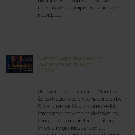
diversión, y deja que la noche se
DUCTO
convierta en una experiencia única e
inolvidable.
CIONA
Grandes Éxitos Nacionales e
Internacionales by Grice
N
49,00
€
DUCTO
LES
E
IPLES
Prepárate para disfrutar de Grandes
ANTES.
Éxitos Nacionales e Internacionales by
IONES
Grice, un espectáculo que revive los
temas más inolvidables de todos los
DEN
tiempos. Una noche llena de ritmo,
IR
emoción y grandes canciones,