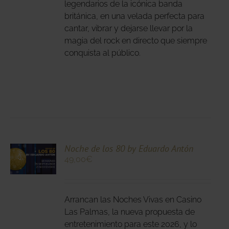
IR
legendarios de la icónica banda
británica, en una velada perfecta para
cantar, vibrar y dejarse llevar por la
NA
magia del rock en directo que siempre
DUCTO
conquista al público.
CIONA
Noche de los 80 by Eduardo Antón
49,00
€
N
DUCTO
LES
E
IPLES
Arrancan las Noches Vivas en Casino
ANTES.
Las Palmas, la nueva propuesta de
entretenimiento para este 2026, y lo
IONES