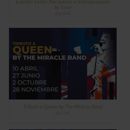
Grandes Éxitos Nacionales e Internacionales
by Grice
49,00
€
TO
TO
ES
ES.
S
Tributo a Queen by The Miracle Band
49,00
€