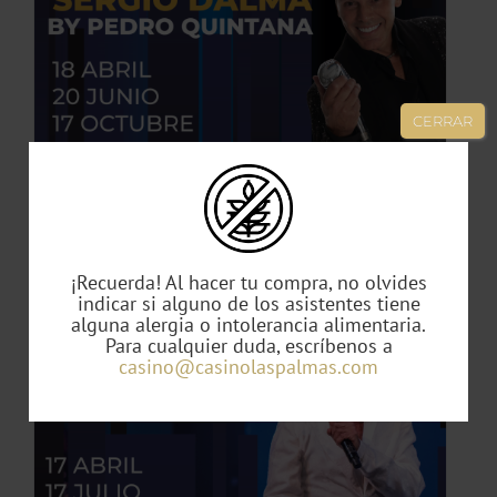
TO
ES
CERRAR
ES.
S
Tributo Sergio Dalma by Pedro Quintana
49,00
€
¡Recuerda! Al hacer tu compra, no olvides
indicar si alguno de los asistentes tiene
alguna alergia o intolerancia alimentaria.
TO
Para cualquier duda, escríbenos a
casino@casinolaspalmas.com
TO