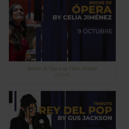
TO
ES
ES.
S
Noche de Ópera by Celia Jiménez
49,00
€
TO