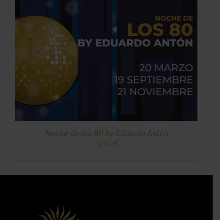
TO
TO
ES
ES.
S
Noche de los 80 by Eduardo Antón
49,00
€
TO