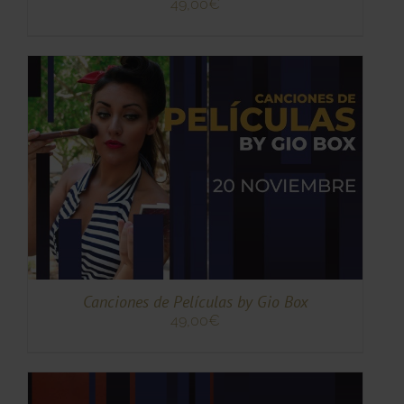
49,00
€
TO
TO
ES
ES.
S
Canciones de Películas by Gio Box
49,00
€
TO