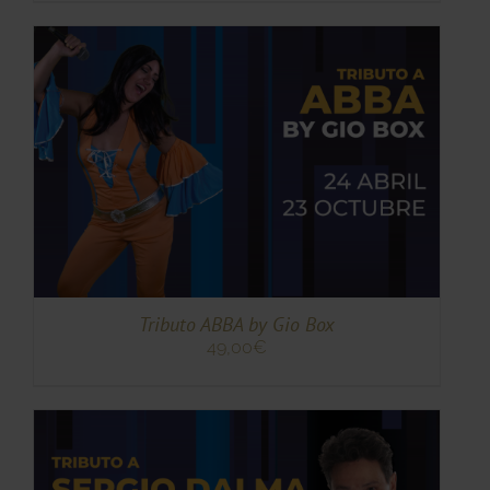
TO
TO
ES
ES.
S
Tributo ABBA by Gio Box
49,00
€
TO